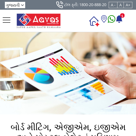
ટૉલ ફ્રી: 1800-20-888-20
A -
A
A+
5
બોર્ડ મીટિંગ, એજીએમ, ઇજીએમ