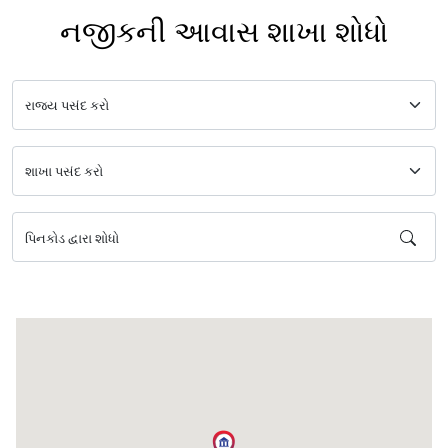
નજીકની આવાસ શાખા શોધો
પિનકોડ દ્વારા શોધો