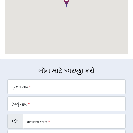
લૉન માટે અરજી કરો
પ્રથમ નામ
*
છેલ્લું નામ
*
+91
મોબાઇલ નંબર
*