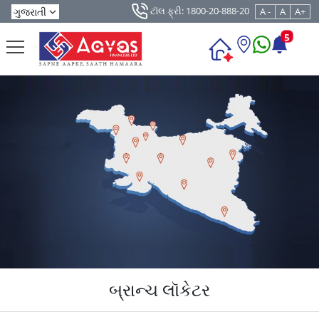
ટૉલ ફ્રી: 1800-20-888-20
A -
A
A+
5
બ્રાન્ચ લૉકેટર