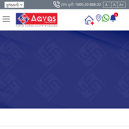
ટૉલ ફ્રી: 1800-20-888-20
A -
A
A+
5
LOANS IN CHHATTISGARH