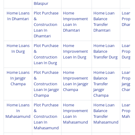
Bilaspur
Home Loans
Plot Purchase
Home
Home Loan
Loan A
In Dhamtari
&
Improvement
Balance
Propert
Construction
Loan In
Transfer
Dhamta
Loan In
Dhamtari
Dhamtari
Dhamtari
Home Loans
Plot Purchase
Home
Home Loan
Loan A
In Durg
&
Improvement
Balance
Propert
Construction
Loan In Durg
Transfer Durg
Durg
Loan In Durg
Home Loans
Plot Purchase
Home
Home Loan
Loan A
In Janjgir
&
Improvement
Balance
Propert
Champa
Construction
Loan In Janjgir
Transfer
Janjgir
Loan In Janjgir
Champa
Janjgir
Champ
Champa
Champa
Home Loans
Plot Purchase
Home
Home Loan
Loan A
In
&
Improvement
Balance
Propert
Mahasamund
Construction
Loan In
Transfer
Mahas
Loan In
Mahasamund
Mahasamund
Mahasamund