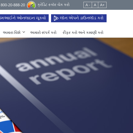
ક્રેડિટ સ્કૉર ચેક કરો
 1800-20-888-20
A -
A
A+
મઆઈને ઓનલાઇન ચૂકવો
લૉન એપને ડાઉનલૉડ કરો
અમારા વિશે
અમારો સંપર્ક કરો
રીફર કરો અને કમાણી કરો