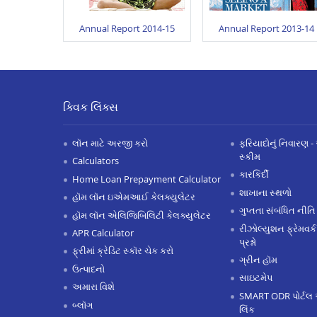
Annual Report 2014-15
Annual Report 2013-14
ક્વિક લિંક્સ
લૉન માટે અરજી કરો
ફરિયાદોનું નિવારણ - 
સ્કીમ
Calculators
કારકિર્દી
Home Loan Prepayment Calculator
શાખાના સ્થળો
હૉમ લૉન ઇએમઆઈ કેલક્યુલેટર
ગુપ્તતા સંબંધિત નીતિ
હૉમ લૉન એલિજિબિલિટી કેલક્યુલેટર
રીઝોલ્યુશન ફ્રેમવર્ક
APR Calculator
પ્રશ્નો
ફ્રીમાં ક્રેડિટ સ્કૉર ચેક કરો
ગ્રીન હૉમ
ઉત્પાદનો
સાઇટમેપ
અમારા વિશે
SMART ODR પોર્ટલ 
બ્લૉગ
લિંક