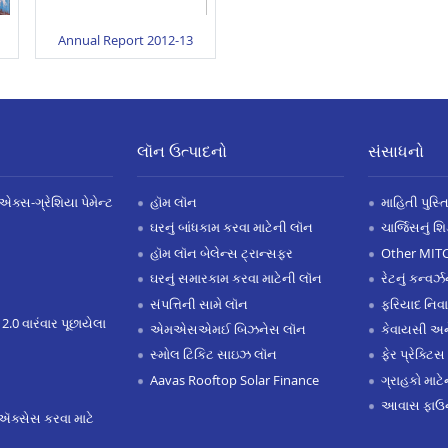
Annual Report 2012-13
લૉન ઉત્પાદનો
સંસાધનો
એક્સ-ગ્રેશિયા પેમેન્ટ
હૉમ લૉન
માહિતી પુસ્ત
ઘરનું બાંધકામ કરવા માટેની લૉન
ચાર્જિસનું શ
હૉમ લૉન બેલેન્સ ટ્રાન્સફર
Other MIT
ઘરનું સમારકામ કરવા માટેની લૉન
રેટનું કન્વર
સંપત્તિની સામે લૉન
ફરિયાદ નિવ
 2.0 વારંવાર પૂછાયેલા
એમએસએમઈ બિઝનેસ લૉન
કેવાયસી 
સ્મોલ ટિકિટ સાઇઝ લૉન
ફેર પ્રેક્ટિસ
Aavas Rooftop Solar Finance
ગ્રાહકો માટ
આવાસ ફાઉન
ઍક્સેસ કરવા માટે