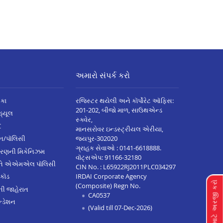
અમારો સંપર્ક કરો
િકા
રજિસ્ટર થયેલી અને કૉર્પોરેટ ઑફિસ:
201-202, બીજો માળ, સાઉથએન્ડ
િડ્યૂલ
સ્ક્વેર,
C
માનસરોવર ઇન્ડસ્ટ્રીયલ એરીયા,
જયપુર-302020
્ઝન/પૉલિસી
ગ્રાહક સેવાઓ :
0141-6618888
.
ારણની મિકેનિઝમ
વૉટ્સએપ:
91166-32180
અને એએમએલ પૉલિસી
CIN No. : L65922RJ2011PLC034297
IRDAI Corporate Agency
 કૉડ
લૉન માટે અરજી કરો
(Composite) Regn No.
ેની જાહેરાત
CA0537
્ડેશન
(Valid till 07-Dec-2026)