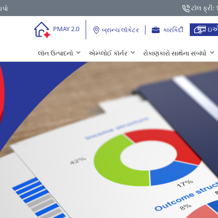
ટૉલ ફ્રી:
આપો
ઇએ
PMAY 2.0
બ્રાન્ચ લૉકેટર
કારકિર્દી
લૉન ઉત્પાદનો
એમ્પ્લોઈ કૉર્નર
રોકાણકારો સાથેના સંબંધો