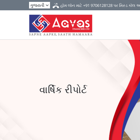
હૉમ લૉન માટે
+91 9706128128
પર મિસ્ડ કૉલ 
વાર્ષિક રીપોર્ટ