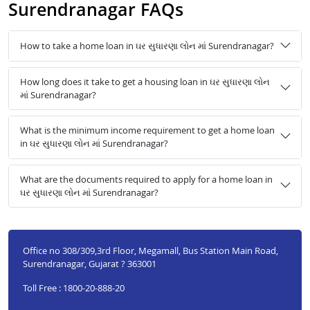
Surendranagar FAQs
How to take a home loan in ઘર સુધારણા લોન માં Surendranagar?
How long does it take to get a housing loan in ઘર સુધારણા લોન
માં Surendranagar?
What is the minimum income requirement to get a home loan
in ઘર સુધારણા લોન માં Surendranagar?
What are the documents required to apply for a home loan in
ઘર સુધારણા લોન માં Surendranagar?
Office no 308/309,3rd Floor, Megamall, Bus Station Main Road,
Surendranagar, Gujarat ? 363001
Toll Free : 1800-20-888-20