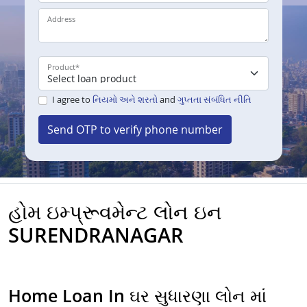
Address
Product
*
I agree to
નિયમો અને શરતો
and
ગુપ્તતા સંબંધિત નીતિ
Send OTP to verify phone number
હોમ ઇમ્પ્રૂવમેન્ટ લોન ઇન
SURENDRANAGAR
Home Loan In ઘર સુધારણા લોન માં