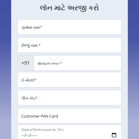
લૉન માટે અરજી કરો
પ્રથમ નામ
*
છેલ્લું નામ
*
+91
મોબાઇલ નંબર
*
ઈ-મેઇલ
*
પીન કોડ
*
Customer PAN Card
Date of Birth (must be 18+)