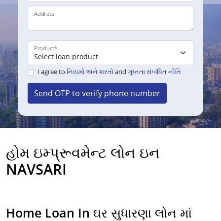
Address
Product
*
I agree to
નિયમો અને શરતો
and
ગુપ્તતા સંબંધિત નીતિ
Send OTP to verify phone number
હોમ ઇમ્પ્રૂવમેન્ટ લોન ઇન
NAVSARI
Home Loan In ઘર સુધારણા લોન માં