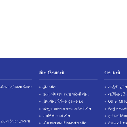
લૉન ઉત્પાદનો
સંસાધનો
એક્સ-ગ્રેશિયા પેમેન્ટ
હૉમ લૉન
માહિતી પુસ્ત
ઘરનું બાંધકામ કરવા માટેની લૉન
ચાર્જિસનું શ
હૉમ લૉન બેલેન્સ ટ્રાન્સફર
Other MIT
ઘરનું સમારકામ કરવા માટેની લૉન
રેટનું કન્વર
સંપત્તિની સામે લૉન
ફરિયાદ નિવ
 2.0 વારંવાર પૂછાયેલા
એમએસએમઈ બિઝનેસ લૉન
કેવાયસી 