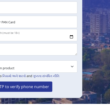
 PAN Card
th (must be 18+)
to
નિયમો અને શરતો
and
ગુપ્તતા સંબંધિત નીતિ
TP to verify phone number