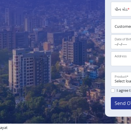
પીન કોડ
*
Customer
Date of Bir
Address
Product
*
I agree 
Send O
layat