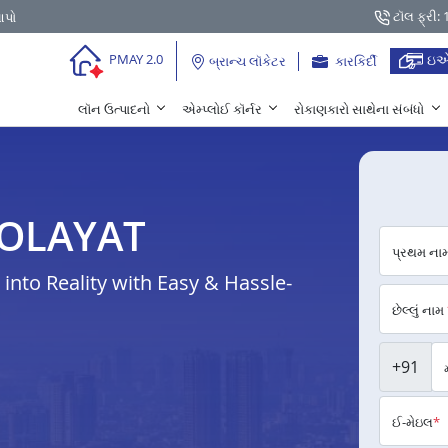
ટૉલ ફ્રી:
આપો
ઇએ
PMAY 2.0
બ્રાન્ચ લૉકેટર
કારકિર્દી
લૉન ઉત્પાદનો
એમ્પ્લોઈ કૉર્નર
રોકાણકારો સાથેના સંબંધો
 KOLAYAT
પ્રથમ ના
nto Reality with Easy & Hassle-
છેલ્લું નામ
+91
ઈ-મેઇલ
*