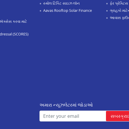
સ્મોલ ટિકિટ સાઇઝ લૉન
ફેર પ્રેક્ટિસ
Aavas Rooftop Solar Finance
ગ્રાહકો માટ
આવાસ ફાઉન
ઍક્સેસ કરવા માટે
dressal (SCORES)
અમારા ન્યૂઝલેટરમાં જોડાઓ
સબસ્ક્રા