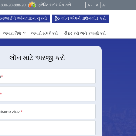
ક્રેડિટ સ્કૉર ચેક કરો
 1800-20-888-20
A -
A
A+
મઆઈને ઓનલાઇન ચૂકવો
લૉન એપને ડાઉનલૉડ કરો
અમારા વિશે
અમારો સંપર્ક કરો
રીફર કરો અને કમાણી કરો
લૉન માટે અરજી કરો
મ
*
*
મોબાઇલ નંબર
*