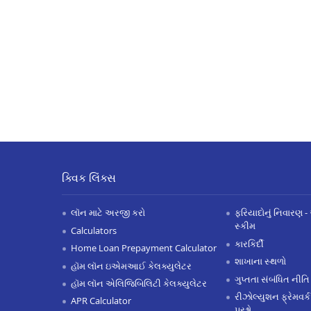
ક્વિક લિંક્સ
લૉન માટે અરજી કરો
ફરિયાદોનું નિવારણ - 
સ્કીમ
Calculators
કારકિર્દી
Home Loan Prepayment Calculator
શાખાના સ્થળો
હૉમ લૉન ઇએમઆઈ કેલક્યુલેટર
ગુપ્તતા સંબંધિત નીતિ
હૉમ લૉન એલિજિબિલિટી કેલક્યુલેટર
રીઝોલ્યુશન ફ્રેમવર્ક
APR Calculator
પ્રશ્નો