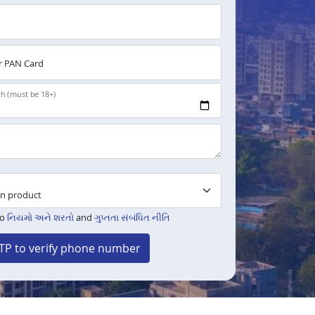
 PAN Card
th (must be 18+)
to
નિયમો અને શરતો
and
ગુપ્તતા સંબંધિત નીતિ
TP to verify phone number