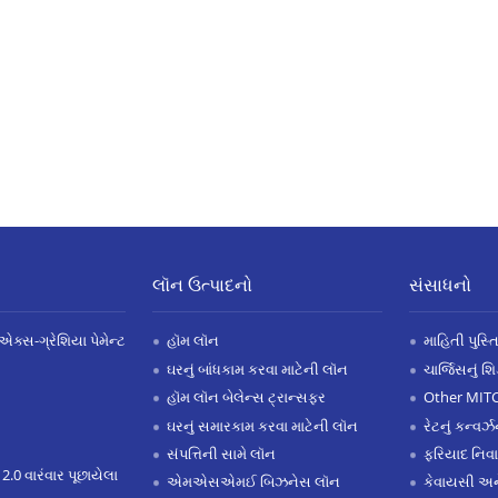
લૉન ઉત્પાદનો
સંસાધનો
એક્સ-ગ્રેશિયા પેમેન્ટ
હૉમ લૉન
માહિતી પુસ્ત
ઘરનું બાંધકામ કરવા માટેની લૉન
ચાર્જિસનું શ
હૉમ લૉન બેલેન્સ ટ્રાન્સફર
Other MIT
ઘરનું સમારકામ કરવા માટેની લૉન
રેટનું કન્વર
સંપત્તિની સામે લૉન
ફરિયાદ નિવ
 2.0 વારંવાર પૂછાયેલા
એમએસએમઈ બિઝનેસ લૉન
કેવાયસી 