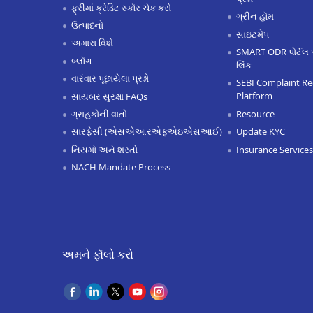
ફ્રીમાં ક્રેડિટ સ્કૉર ચેક કરો
ગ્રીન હૉમ
ઉત્પાદનો
સાઇટમેપ
અમારા વિશે
SMART ODR પોર્ટલ 
બ્લૉગ
લિંક
વારંવાર પૂછાયેલા પ્રશ્નો
SEBI Complaint Re
Platform
સાયબર સુરક્ષા FAQs
Resource
ગ્રાહકોની વાતો
Update KYC
સારફેસી (એસએઆરએફએઇએસઆઈ)
Insurance Services
નિયમો અને શરતો
NACH Mandate Process
અમને ફૉલો કરો