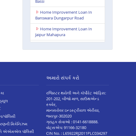
Bassi
Home Improvement Loan In
Banswara Dungarpur Road
Home Improvement Loan In
Jaipur Mahapura
Home Improvement Loan In
Parbatsar
Home Improvement Loan In
Itawa
અમારો સંપર્ક કરો
Home Improvement Loan In
Udaipur Neelam Complex
િકા
રજિસ્ટર થયેલી અને કૉર્પોરેટ ઑફિસ:
Home Improvement Loan In
201-202, બીજો માળ, સાઉથએન્ડ
િડ્યૂલ
Bhim
સ્ક્વેર,
C
માનસરોવર ઇન્ડસ્ટ્રીયલ એરીયા,
Home Improvement Loan In
જયપુર-302020
્ઝન/પૉલિસી
Kota Baran Road
ગ્રાહક સેવાઓ :
0141-6618888
.
ારણની મિકેનિઝમ
વૉટ્સએપ:
91166-32180
Home Improvement Loan In
અને એએમએલ પૉલિસી
CIN No. : L65922RJ2011PLC034297
Deoli