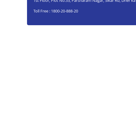
1st Floor, Plot No.53, Parsharam Nagar, Sikar Rd, Dher ka 
Toll Free : 1800-20-888-20