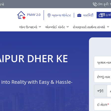
ટૉલ ફ્રી:
આપો
ઇએ
PMAY 2.0
બ્રાન્ચ લૉકેટર
કારકિર્દી
લૉન ઉત્પાદનો
એમ્પ્લોઈ કૉર્નર
રોકાણકારો સાથેના સંબંધો
 JAIPUR DHER KE
પ્રથમ ના
છેલ્લું નામ
nto Reality with Easy & Hassle-
+91
ઈ-મેઇલ
*