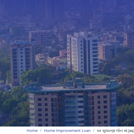
Home
Home Improvement Loan
ઘર સુધારણા લોન માં Jai