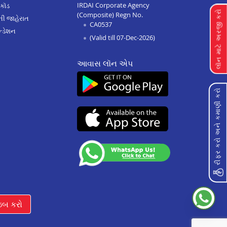
IRDAI Corporate Agency
 કૉડ
લૉન માટે અરજી કરો
(Composite) Regn No.
Home Improvement Loan In
ેની જાહેરાત
CA0537
Dungarpur
્ડેશન
(Valid till 07-Dec-2026)
Home Improvement Loan In
Paota Jodhpur
આવાસ લૉન એપ
Home Improvement Loan In
Bharatpur
રીફર કરો અને કમાણી કરો
Home Improvement Loan In
Sawai Madhopur
Home Improvement Loan In
Ramganj Mandi
Home Improvement Loan In
Ajeetgarh
Home Improvement Loan In
Bikaner Sriganganagar Road
ઇબ કરો
Home Improvement Loan In
Osian