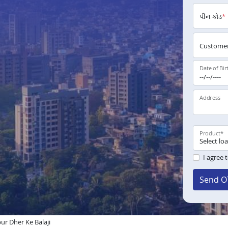
પીન કોડ
*
Customer
Date of Bir
Address
Product
*
I agree 
Send O
pur Dher Ke Balaji