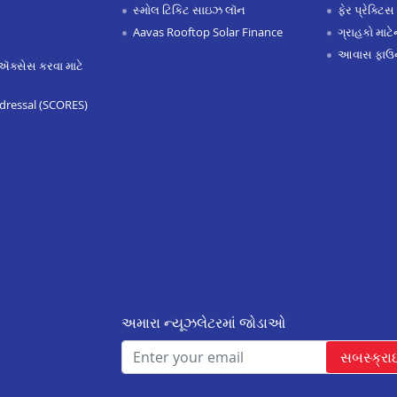
સ્મોલ ટિકિટ સાઇઝ લૉન
ફેર પ્રેક્ટિસ
Aavas Rooftop Solar Finance
ગ્રાહકો માટ
આવાસ ફાઉન
ઍક્સેસ કરવા માટે
dressal (SCORES)
અમારા ન્યૂઝલેટરમાં જોડાઓ
સબસ્ક્રા