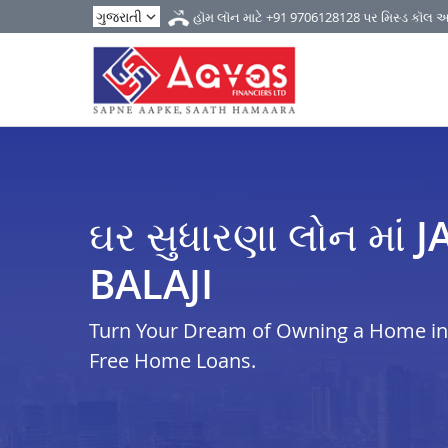
હૉમ લૉન માટે
+91 9706128128
પર મિસ્ડ કૉલ 
ઘર સુધારણા લોન માં
BALAJI
Turn Your Dream of Owning a Home in i
Free Home Loans.