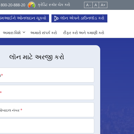
ક્રેડિટ સ્કૉર ચેક કરો
 1800-20-888-20
A -
A
A+
મઆઈને ઓનલાઇન ચૂકવો
લૉન એપને ડાઉનલૉડ કરો
અમારા વિશે
અમારો સંપર્ક કરો
રીફર કરો અને કમાણી કરો
લૉન માટે અરજી કરો
મ
*
*
મોબાઇલ નંબર
*