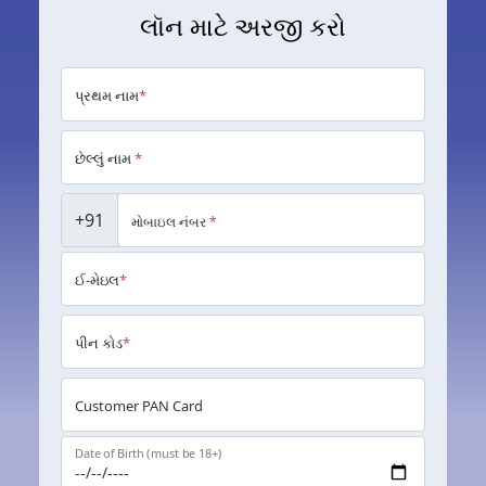
લૉન માટે અરજી કરો
પ્રથમ નામ
*
છેલ્લું નામ
*
+91
મોબાઇલ નંબર
*
ઈ-મેઇલ
*
પીન કોડ
*
Customer PAN Card
Date of Birth (must be 18+)