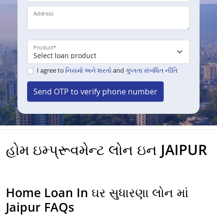
Address
Product
*
I agree to
નિયમો અને શરતો
and
ગુપ્તતા સંબંધિત નીતિ
Send OTP to verify phone number
હોમ ઇમ્પ્રૂવમેન્ટ લોન ઇન JAIPUR
Home Loan In ઘર સુધારણા લોન માં
Jaipur FAQs