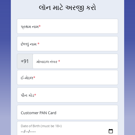
લૉન માટે અરજી કરો
પ્રથમ નામ
*
છેલ્લું નામ
*
+91
મોબાઇલ નંબર
*
ઈ-મેઇલ
*
પીન કોડ
*
Customer PAN Card
Date of Birth (must be 18+)