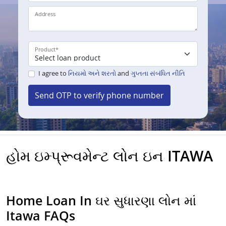
Address
Product
*
I agree to
નિયમો અને શરતો
and
ગુપ્તતા સંબંધિત નીતિ
Send OTP to verify phone number
હોમ ઇમ્પ્રૂવમેન્ટ લોન ઇન ITAWA
Home Loan In ઘર સુધારણા લોન માં
Itawa FAQs