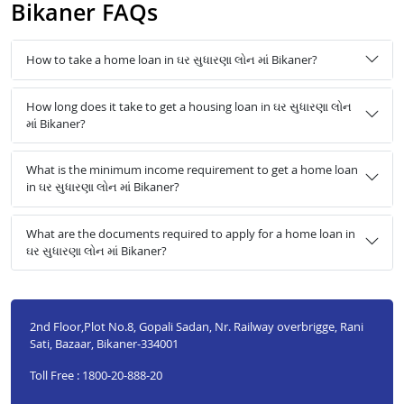
Bikaner FAQs
How to take a home loan in ઘર સુધારણા લોન માં Bikaner?
How long does it take to get a housing loan in ઘર સુધારણા લોન
માં Bikaner?
What is the minimum income requirement to get a home loan
in ઘર સુધારણા લોન માં Bikaner?
What are the documents required to apply for a home loan in
ઘર સુધારણા લોન માં Bikaner?
2nd Floor,Plot No.8, Gopali Sadan, Nr. Railway overbrigge, Rani
Sati, Bazaar, Bikaner-334001
Toll Free : 1800-20-888-20