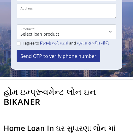
Address
Product
*
I agree to
નિયમો અને શરતો
and
ગુપ્તતા સંબંધિત નીતિ
Send OTP to verify phone number
હોમ ઇમ્પ્રૂવમેન્ટ લોન ઇન
BIKANER
Home Loan In ઘર સુધારણા લોન માં