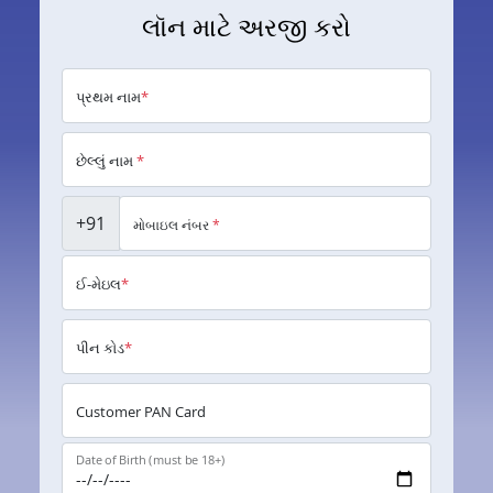
લૉન માટે અરજી કરો
પ્રથમ નામ
*
છેલ્લું નામ
*
+91
મોબાઇલ નંબર
*
ઈ-મેઇલ
*
પીન કોડ
*
Customer PAN Card
Date of Birth (must be 18+)