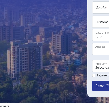
પીન કોડ
*
Customer
Date of Bir
Address
Product
*
I agree 
Send O
answara