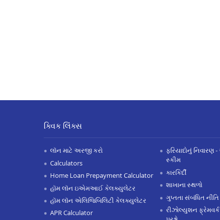
ક્વિક લિંક્સ
લૉન માટે અરજી કરો
ફરિયાદોનું નિવારણ - 
સ્કીમ
Calculators
કારકિર્દી
Home Loan Prepayment Calculator
શાખાના સ્થળો
હૉમ લૉન ઇએમઆઈ કેલક્યુલેટર
ગુપ્તતા સંબંધિત નીતિ
હૉમ લૉન એલિજિબિલિટી કેલક્યુલેટર
રીઝોલ્યુશન ફ્રેમવર્ક
APR Calculator
પ્રશ્નો