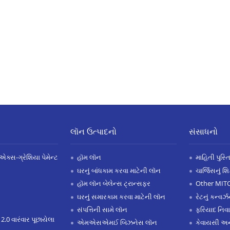
લૉન ઉત્પાદનો
સંસાધનો
એક્સ-ગ્રેશિયા પેમેન્ટ
હૉમ લૉન
માહિતી પુસ્ત
ઘરનું બાંધકામ કરવા માટેની લૉન
ચાર્જિસનું શ
હૉમ લૉન બેલેન્સ ટ્રાન્સફર
Other MIT
ઘરનું સમારકામ કરવા માટેની લૉન
રેટનું કન્વર
સંપત્તિની સામે લૉન
ફરિયાદ નિવ
 2.0 વારંવાર પૂછાયેલા
એમએસએમઈ બિઝનેસ લૉન
કેવાયસી 