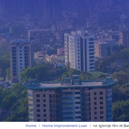
Home
Home Improvement Loan
ઘર સુધારણા લોન માં B