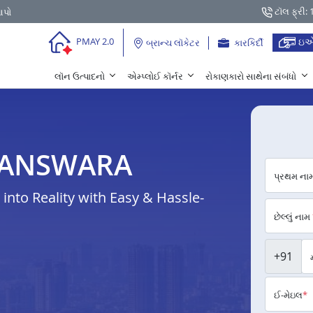
ટૉલ ફ્રી:
આપો
ઇએ
PMAY 2.0
બ્રાન્ચ લૉકેટર
કારકિર્દી
લૉન ઉત્પાદનો
એમ્પ્લોઈ કૉર્નર
રોકાણકારો સાથેના સંબંધો
ં BANSWARA
પ્રથમ ના
nto Reality with Easy & Hassle-
છેલ્લું નામ
+91
ઈ-મેઇલ
*