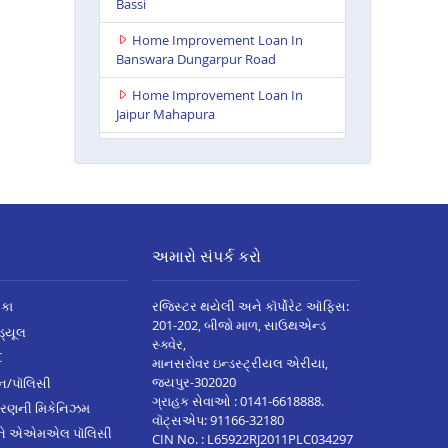
Bassi
Home Improvement Loan In
Banswara Dungarpur Road
Home Improvement Loan In
Jaipur Mahapura
Home Improvement Loan In
Parbatsar
Home Improvement Loan In
Itawa
અમારો સંપર્ક કરો
Home Improvement Loan In
Udaipur Neelam Complex
િકા
રજિસ્ટર થયેલી અને કૉર્પોરેટ ઑફિસ:
Home Improvement Loan In
201-202, બીજો માળ, સાઉથએન્ડ
િડ્યૂલ
Bhim
સ્ક્વેર,
C
માનસરોવર ઇન્ડસ્ટ્રીયલ એરીયા,
Home Improvement Loan In
જયપુર-302020
્ઝન/પૉલિસી
Kota Baran Road
ગ્રાહક સેવાઓ :
0141-6618888
.
ારણની મિકેનિઝમ
વૉટ્સએપ:
91166-32180
Home Improvement Loan In
અને એએમએલ પૉલિસી
CIN No. : L65922RJ2011PLC034297
Deoli