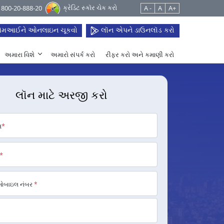
ક્રેડિટ સ્કૉર ચેક કરો
 1800-20-888-20
A -
A
A+
મઆઈને ઓનલાઇન ચૂકવો
લૉન એપને ડાઉનલૉડ કરો
અમારા વિશે
અમારો સંપર્ક કરો
રીફર કરો અને કમાણી કરો
લૉન માટે અરજી કરો
મ
*
*
મોબાઇલ નંબર
*