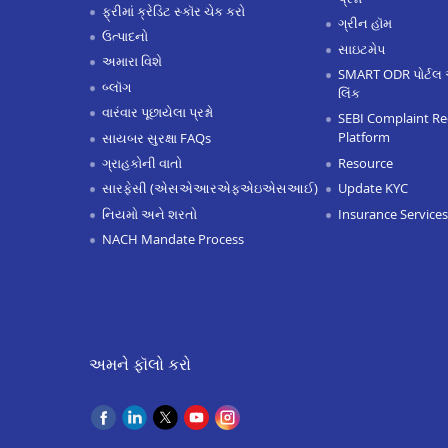
ફ્રીમાં ક્રેડિટ સ્કૉર ચેક કરો
ગ્રીન હૉમ
ઉત્પાદનો
સાઇટમેપ
અમારા વિશે
SMART ODR પોર્ટલ 
બ્લૉગ
લિંક
વારંવાર પૂછાયેલા પ્રશ્નો
SEBI Complaint Re
Platform
સાયબર સુરક્ષા FAQs
Resource
ગ્રાહકોની વાતો
Update KYC
સારફેસી (એસએઆરએફએઇએસઆઈ)
Insurance Services
નિયમો અને શરતો
NACH Mandate Process
અમને ફૉલો કરો