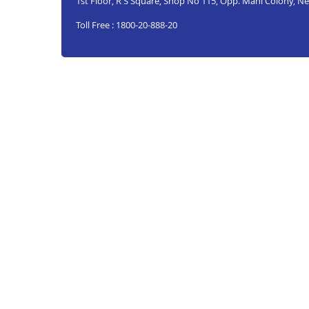
1st Floor, R S Square, Shop No 115, Opp. Mahi Colony, N
Toll Free : 1800-20-888-20