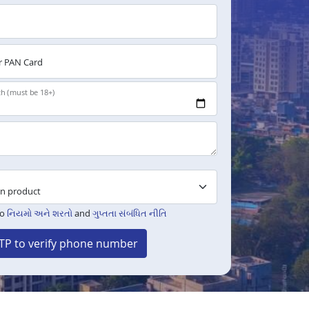
 PAN Card
th (must be 18+)
to
નિયમો અને શરતો
and
ગુપ્તતા સંબંધિત નીતિ
TP to verify phone number