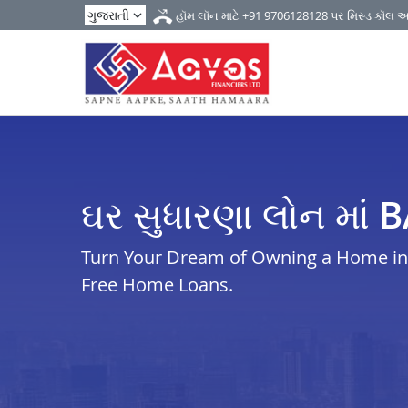
હૉમ લૉન માટે
+91 9706128128
પર મિસ્ડ કૉલ 
ઘર સુધારણા લોન મા
Turn Your Dream of Owning a Home in i
Free Home Loans.