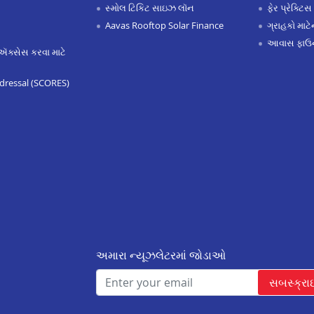
સ્મોલ ટિકિટ સાઇઝ લૉન
ફેર પ્રેક્ટિસ
Aavas Rooftop Solar Finance
ગ્રાહકો માટ
આવાસ ફાઉન
ઍક્સેસ કરવા માટે
dressal (SCORES)
અમારા ન્યૂઝલેટરમાં જોડાઓ
સબસ્ક્રા