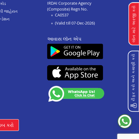
IRDAI Corporate Agency
 કૉડ
લૉન માટે અરજી કરો
(Composite) Regn No.
Home Improvement Loan In
ેની જાહેરાત
CA0537
Dungarpur
્ડેશન
(Valid till 07-Dec-2026)
Home Improvement Loan In
Paota Jodhpur
આવાસ લૉન એપ
Home Improvement Loan In
Bharatpur
રીફર કરો અને કમાણી કરો
Home Improvement Loan In
Sawai Madhopur
Home Improvement Loan In
Ramganj Mandi
Home Improvement Loan In
Ajeetgarh
Home Improvement Loan In
Bikaner Sriganganagar Road
ઇબ કરો
Home Improvement Loan In
Osian