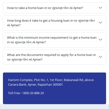
How to take a home loan in ઘર સુધારણા લોન માં Ajmer?
How long does it take to get a housing loan in ઘર સુધારણા લોન
માં Ajmer?
What is the minimum income requirement to get a home loan
in ઘર સુધારણા લોન માં Ajmer?
What are the documents required to apply for a home loan in
ઘર સુધારણા લોન માં Ajmer?
Hariom Complex, Plot No. 1, 1st Floor, Makarwali Rd, above
Canara Bank, Ajmer, Rajasthan 305001
Toll Free : 1800-20-888-20