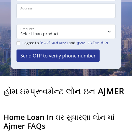
Address
Product
*
I agree to
નિયમો અને શરતો
and
ગુપ્તતા સંબંધિત નીતિ
Send OTP to verify phone number
હોમ ઇમ્પ્રૂવમેન્ટ લોન ઇન AJMER
Home Loan In ઘર સુધારણા લોન માં
Ajmer FAQs