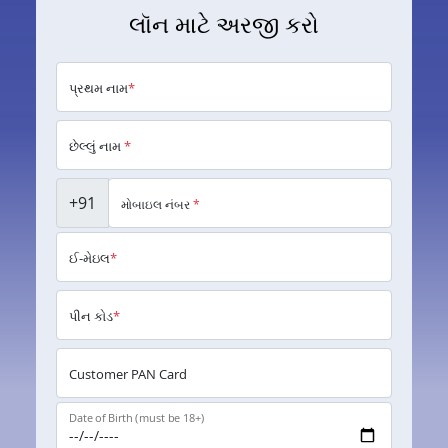
લૉન માટે અરજી કરો
પ્રથમ નામ
*
છેલ્લું નામ
*
+91
મોબાઇલ નંબર
*
ઈ-મેઇલ
*
પીન કોડ
*
Customer PAN Card
Date of Birth (must be 18+)