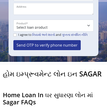
Address
Product
*
I agree to
નિયમો અને શરતો
and
ગુપ્તતા સંબંધિત નીતિ
Send OTP to verify phone number
હોમ ઇમ્પ્રૂવમેન્ટ લોન ઇન SAGAR
Home Loan In ઘર સુધારણા લોન માં
Sagar FAQs