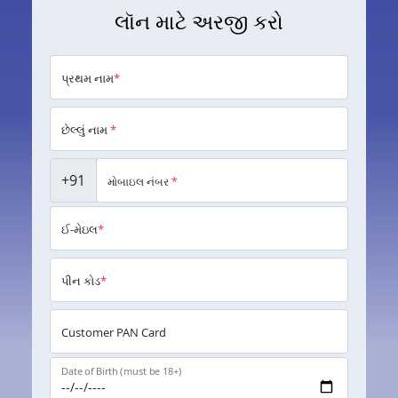
લૉન માટે અરજી કરો
પ્રથમ નામ
*
છેલ્લું નામ
*
+91
મોબાઇલ નંબર
*
ઈ-મેઇલ
*
પીન કોડ
*
Customer PAN Card
Date of Birth (must be 18+)