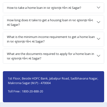
How to take a home loan in ઘર સુધારણા લોન માં Sagar?
How long does it take to get a housing loan in ઘર સુધારણા લોન
માં Sagar?
What is the minimum income requirement to get a home loan
in ઘર સુધારણા લોન માં Sagar?
What are the documents required to apply for a home loan in
ઘર સુધારણા લોન માં Sagar?
1st Floor, Beside HDFC Bank, Jabalpur Road, Sadbhavana Nagar,
Makronia Sagar (M.P) - 470004
Toll Free : 1800-20-888-20