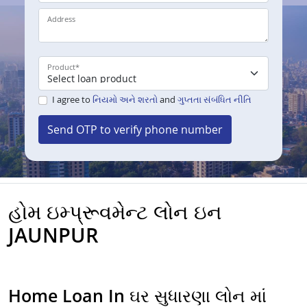
Address
Product
*
I agree to
નિયમો અને શરતો
and
ગુપ્તતા સંબંધિત નીતિ
Send OTP to verify phone number
હોમ ઇમ્પ્રૂવમેન્ટ લોન ઇન
JAUNPUR
Home Loan In ઘર સુધારણા લોન માં