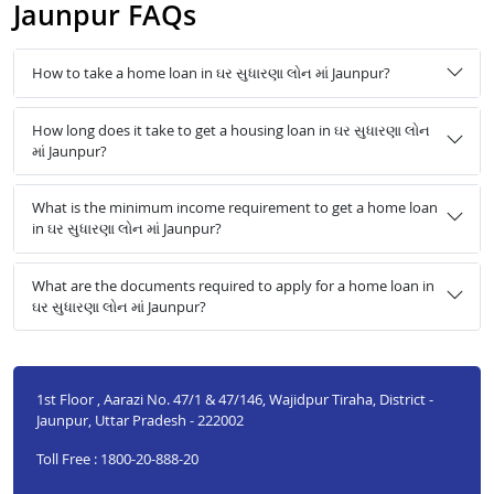
Jaunpur FAQs
How to take a home loan in ઘર સુધારણા લોન માં Jaunpur?
How long does it take to get a housing loan in ઘર સુધારણા લોન
માં Jaunpur?
What is the minimum income requirement to get a home loan
in ઘર સુધારણા લોન માં Jaunpur?
What are the documents required to apply for a home loan in
ઘર સુધારણા લોન માં Jaunpur?
1st Floor , Aarazi No. 47/1 & 47/146, Wajidpur Tiraha, District -
Jaunpur, Uttar Pradesh - 222002
Toll Free : 1800-20-888-20