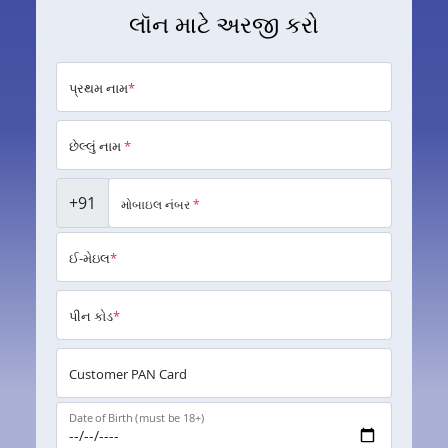
લૉન માટે અરજી કરો
પ્રથમ નામ
*
છેલ્લું નામ
*
+91
મોબાઇલ નંબર
*
ઈ-મેઇલ
*
પીન કોડ
*
Customer PAN Card
Date of Birth (must be 18+)