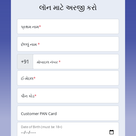
લૉન માટે અરજી કરો
પ્રથમ નામ
*
છેલ્લું નામ
*
+91
મોબાઇલ નંબર
*
ઈ-મેઇલ
*
પીન કોડ
*
Customer PAN Card
Date of Birth (must be 18+)