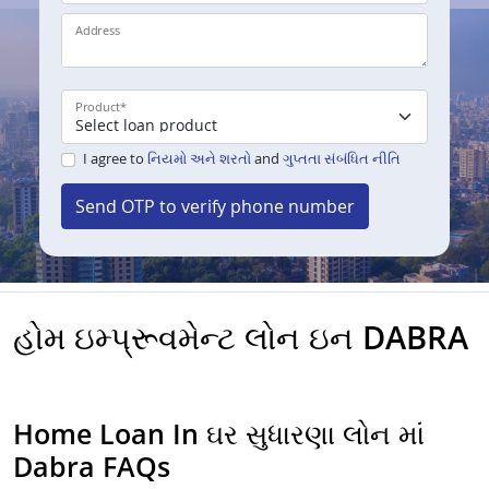
Address
Product
*
I agree to
નિયમો અને શરતો
and
ગુપ્તતા સંબંધિત નીતિ
Send OTP to verify phone number
હોમ ઇમ્પ્રૂવમેન્ટ લોન ઇન DABRA
Home Loan In ઘર સુધારણા લોન માં
Dabra FAQs