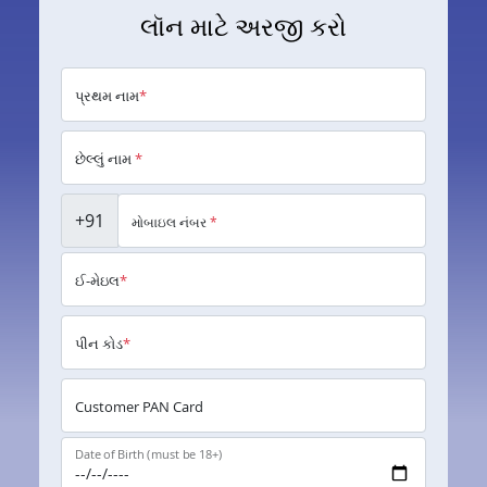
લૉન માટે અરજી કરો
પ્રથમ નામ
*
છેલ્લું નામ
*
+91
મોબાઇલ નંબર
*
ઈ-મેઇલ
*
પીન કોડ
*
Customer PAN Card
Date of Birth (must be 18+)