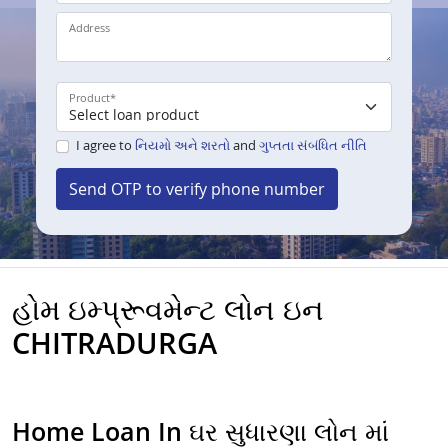
Address
Product
*
I agree to
નિયમો અને શરતો
and
ગુપ્તતા સંબંધિત નીતિ
Send OTP to verify phone number
હોમ ઇમ્પ્રૂવમેન્ટ લોન ઇન
CHITRADURGA
Home Loan In ઘર સુધારણા લોન માં