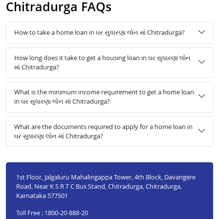
Chitradurga FAQs
How to take a home loan in ઘર સુધારણા લોન માં Chitradurga?
How long does it take to get a housing loan in ઘર સુધારણા લોન
માં Chitradurga?
What is the minimum income requirement to get a home loan
in ઘર સુધારણા લોન માં Chitradurga?
What are the documents required to apply for a home loan in
ઘર સુધારણા લોન માં Chitradurga?
1st Floor, Jalgaluru Mahalingappa Tower, 4th Block, Davangere
Road, Near K S R T C Bus Stand, Chitradurga, Chitradurga,
Karnataka 577501
Toll Free : 1800-20-888-20