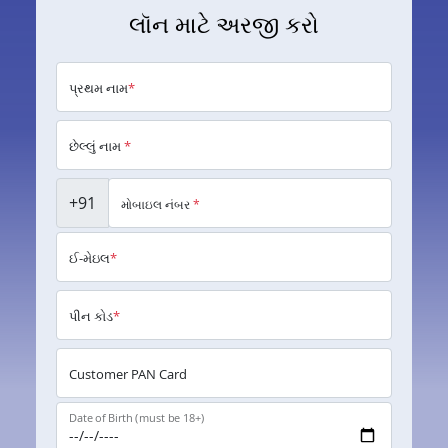
લૉન માટે અરજી કરો
પ્રથમ નામ
*
છેલ્લું નામ
*
+91
મોબાઇલ નંબર
*
ઈ-મેઇલ
*
પીન કોડ
*
Customer PAN Card
Date of Birth (must be 18+)