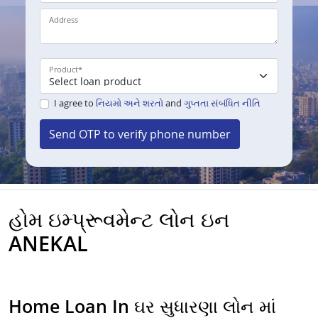
Address
Product
*
I agree to
નિયમો અને શરતો
and
ગુપ્તતા સંબંધિત નીતિ
Send OTP to verify phone number
હોમ ઇમ્પ્રૂવમેન્ટ લોન ઇન
ANEKAL
Home Loan In ઘર સુધારણા લોન માં