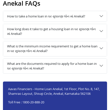
Anekal FAQs
How to take a home loan in ઘર સુધારણા લોન માં Anekal?
How long does it take to get a housing loan in ઘર સુધારણા લોન
માં Anekal?
What is the minimum income requirement to get a home loan
in ઘર સુધારણા લોન માં Anekal?
What are the documents required to apply for a home loan in
ઘર સુધારણા લોન માં Anekal?
Aavas Financiers - Home Loan Anekal, 1st Floor, Plot No. 8, 147,
Shamrao Layout, Shivaji Circle, Anekal, Karnataka 562106
Toll Free : 1800-20-888-20