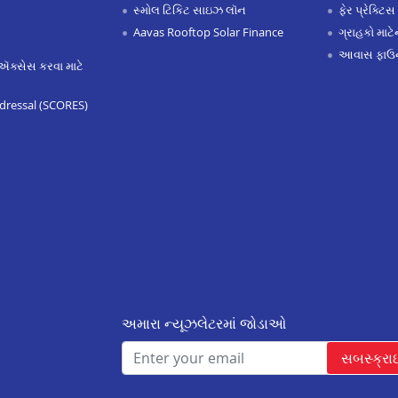
સ્મોલ ટિકિટ સાઇઝ લૉન
ફેર પ્રેક્ટિસ
Aavas Rooftop Solar Finance
ગ્રાહકો માટ
આવાસ ફાઉન
ઍક્સેસ કરવા માટે
dressal (SCORES)
અમારા ન્યૂઝલેટરમાં જોડાઓ
સબસ્ક્રા