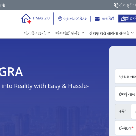
ટૉલ ફ્રી:
આપો
ઇએ
PMAY 2.0
બ્રાન્ચ લૉકેટર
કારકિર્દી
લૉન ઉત્પાદનો
એમ્પ્લોઈ કૉર્નર
રોકાણકારો સાથેના સંબંધો
AGRA
પ્રથમ ના
nto Reality with Easy & Hassle-
છેલ્લું નામ
+91
ઈ-મેઇલ
*