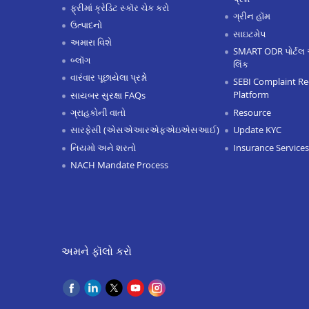
ફ્રીમાં ક્રેડિટ સ્કૉર ચેક કરો
ગ્રીન હૉમ
ઉત્પાદનો
સાઇટમેપ
અમારા વિશે
SMART ODR પોર્ટલ 
બ્લૉગ
લિંક
વારંવાર પૂછાયેલા પ્રશ્નો
SEBI Complaint Re
Platform
સાયબર સુરક્ષા FAQs
Resource
ગ્રાહકોની વાતો
Update KYC
સારફેસી (એસએઆરએફએઇએસઆઈ)
Insurance Services
નિયમો અને શરતો
NACH Mandate Process
અમને ફૉલો કરો