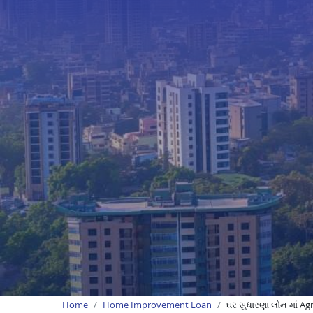
Home
Home Improvement Loan
ઘર સુધારણા લોન માં Ag