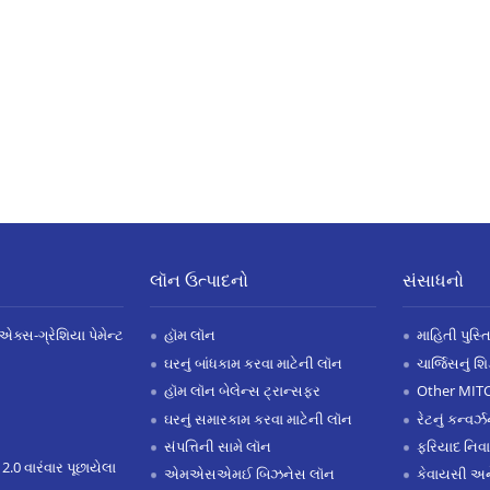
લૉન ઉત્પાદનો
સંસાધનો
એક્સ-ગ્રેશિયા પેમેન્ટ
હૉમ લૉન
માહિતી પુસ્ત
ઘરનું બાંધકામ કરવા માટેની લૉન
ચાર્જિસનું શ
હૉમ લૉન બેલેન્સ ટ્રાન્સફર
Other MIT
ઘરનું સમારકામ કરવા માટેની લૉન
રેટનું કન્વર
સંપત્તિની સામે લૉન
ફરિયાદ નિવ
 2.0 વારંવાર પૂછાયેલા
એમએસએમઈ બિઝનેસ લૉન
કેવાયસી 