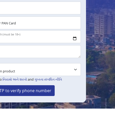
 PAN Card
th (must be 18+)
to
નિયમો અને શરતો
and
ગુપ્તતા સંબંધિત નીતિ
TP to verify phone number