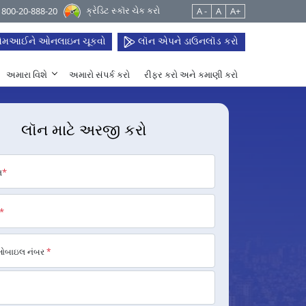
ક્રેડિટ સ્કૉર ચેક કરો
 1800-20-888-20
A -
A
A+
મઆઈને ઓનલાઇન ચૂકવો
લૉન એપને ડાઉનલૉડ કરો
અમારા વિશે
અમારો સંપર્ક કરો
રીફર કરો અને કમાણી કરો
લૉન માટે અરજી કરો
મ
*
*
મોબાઇલ નંબર
*