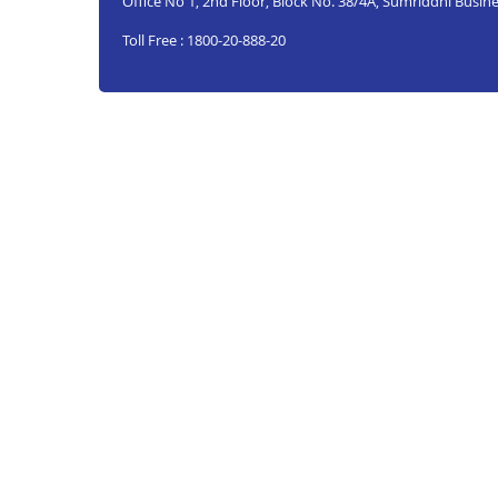
Office No 1, 2nd Floor, Block No. 38/4A, Sumriddhi Busines
Toll Free : 1800-20-888-20