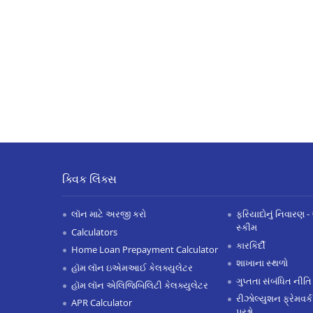
ક્વિક લિંક્સ
લૉન માટે અરજી કરો
ફરિયાદોનું નિવારણ - 
સ્કીમ
Calculators
કારકિર્દી
Home Loan Prepayment Calculator
શાખાના સ્થળો
હૉમ લૉન ઇએમઆઈ કેલક્યુલેટર
ગુપ્તતા સંબંધિત નીતિ
હૉમ લૉન એલિજિબિલિટી કેલક્યુલેટર
રીઝોલ્યુશન ફ્રેમવર્ક
APR Calculator
પ્રશ્નો