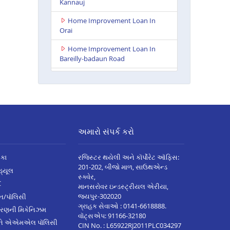
Kannauj
Home Improvement Loan In
Orai
Home Improvement Loan In
Bareilly-badaun Road
Home Improvement Loan In
Ballia
Home Improvement Loan In
Rampur
અમારો સંપર્ક કરો
Home Improvement Loan In
Lakhimpur Kheri
િકા
રજિસ્ટર થયેલી અને કૉર્પોરેટ ઑફિસ:
Home Improvement Loan In
201-202, બીજો માળ, સાઉથએન્ડ
િડ્યૂલ
Gorakhpur
સ્ક્વેર,
C
માનસરોવર ઇન્ડસ્ટ્રીયલ એરીયા,
Home Improvement Loan In
જયપુર-302020
્ઝન/પૉલિસી
Sultanpur
ગ્રાહક સેવાઓ :
0141-6618888
.
ારણની મિકેનિઝમ
વૉટ્સએપ:
91166-32180
Home Improvement Loan In
અને એએમએલ પૉલિસી
CIN No. : L65922RJ2011PLC034297
Baghpat