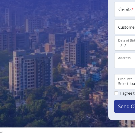
પીન કોડ
*
Customer
Date of Bir
Address
Product
*
I agree 
Send O
ra