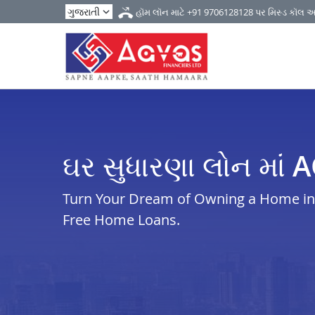
હૉમ લૉન માટે
+91 9706128128
પર મિસ્ડ કૉલ 
ઘર સુધારણા લોન માં 
Turn Your Dream of Owning a Home in i
Free Home Loans.