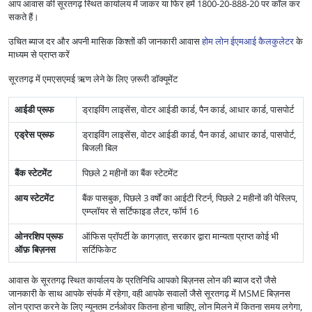
आप आवास की सूरतगढ़ स्थित कार्यालय में जाकर या फिर हमें 1800-20-888-20 पर कॉल कर
सकते हैं।
उचित ब्याज दर और अपनी मासिक किश्तों की जानकारी आवास
होम लोन ईएमआई कैलकुलेटर
के
माध्यम से प्राप्त करें
सूरतगढ़ में एमएसएमई ऋण लेने के लिए ज़रूरी डॉक्यूमेंट
आईडी प्रूफ
ड्राइविंग लाइसेंस, वोटर आईडी कार्ड, पैन कार्ड, आधार कार्ड, पासपोर्ट
एड्रेस प्रूफ
ड्राइविंग लाइसेंस, वोटर आईडी कार्ड, पैन कार्ड, आधार कार्ड, पासपोर्ट,
बिजली बिल
बैंक स्टेटमेंट
पिछले 2 महीनों का बैंक स्टेटमेंट
आय स्टेटमेंट
बैंक पासबुक, पिछले 3 वर्षों का आईटी रिटर्न, पिछले 2 महीनों की पेस्लिप,
एम्प्लॉयर से सर्टिफाइड लैटर, फॉर्म 16
ओनरशिप प्रूफ
ऑफिस प्रॉपर्टी के कागज़ात, सरकार द्वारा मान्यता प्राप्त कोई भी
ऑफ़ बिज़नस
सर्टिफिकेट
आवास के सूरतगढ़ स्थित कार्यालय के प्रतिनिधि आपको बिज़नस लोन की ब्याज दरों जैसे
जानकारी के साथ आपके संपर्क में रहेगा, वही आपके सवालों जैसे सूरतगढ़ में MSME बिज़नस
लोन प्राप्त करने के लिए न्यूनतम टर्नओवर कितना होना चाहिए, लोन मिलने में कितना समय लगेगा,