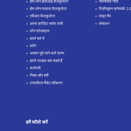
होम लोन ईएमआई कैलकुलेटर
गोपनीयता नीति
होम लोन पात्रता कैलकुलेटर
रिज़ॉल्यूशन फ्रेमवर्क 2.0
एपीआर कैलकुलेटर
साइट मैप
अपना क्रेडिट स्कोर जांचें
संसाधन
लोन प्रोडक्ट्स
हमारे बारे में
ब्लॉग
अक्सर पूछे जाने वाले प्रश्न
हमारे ग्राहक क्या कहते हैं
सरफेसी
नियम और शर्तें
एनएसीएच मैंडेट रद्दीकरण
हमें फॉलो करें