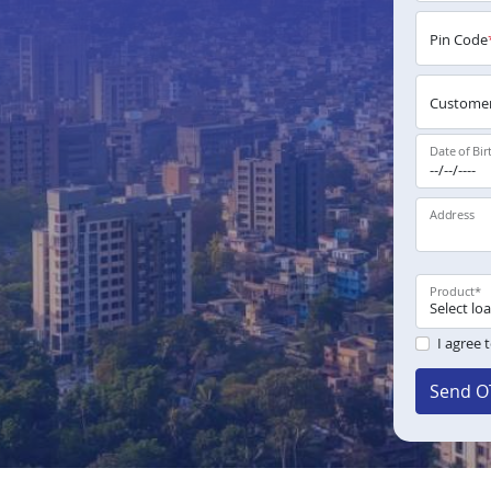
Pin Code
Customer
Date of Bir
Address
Product
*
I agree 
Send O