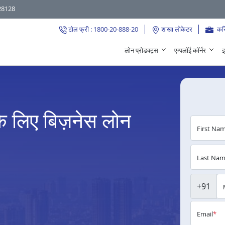
28128
टोल फ्री : 1800-20-888-20
शाखा लोकेटर
कर
लोन प्रोडक्ट्स
एम्पलॉई कॉर्नर
इ
के लिए बिज़नेस लोन
First Na
Last Na
+91
Email
*