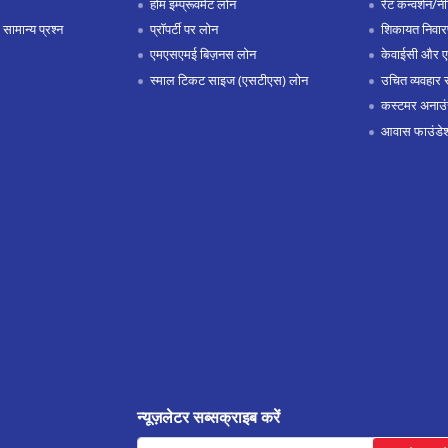
होम इम्प्रूवमेंट लोन
रेट कन्वर्शन/न
 सामान्य प्रश्न
प्रॉपर्टी पर लोन
शिकायत निवार
एमएसएमई बिज़नस लोन
केवाईसी और 
स्माल टिकट साइज (एसटीएस) लोन
उचित व्यवहार 
कस्टमर अनाउं
आवास फाउंडे
न्यूज़लेटर सब्सक्राइब करें