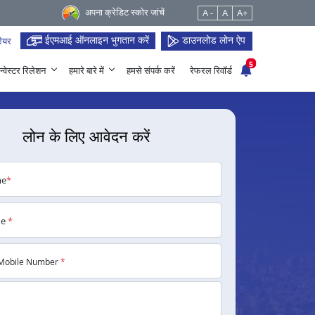
अपना क्रेडिट स्कोर जांचें
A -
A
A+
ईएमआई ऑनलाइन भुगतान करें
डाउनलोड लोन ऐप
ियर
5
न्वेस्टर रिलेशन
हमारे बारे में
हमसे संपर्क करें
रेफरल रिवॉर्ड
लोन के लिए आवेदन करें
me
*
me
*
Mobile Number
*