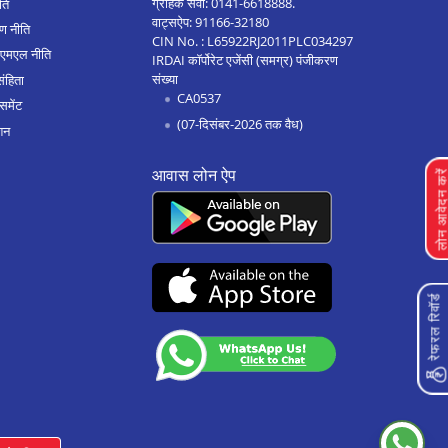
ग्राहक सेवा:
0141-6618888
.
ीति
वाट्सऐप:
91166-32180
ण नीति
शाहपुरा भीलवाड़ा मे बिज़नेस लोन
CIN No. : L65922RJ2011PLC034297
एएमएल नीति
IRDAI कॉर्पोरेट एजेंसी (समग्र) पंजीकरण
रायसिंह नगर मे बिज़नेस लोन
संख्या
संहिता
CA0537
जयपुर कलवार रोड मे बिज़नेस लोन
समेंट
(07-दिसंबर-2026 तक वैध)
शन
उदयपुरवाटी मे बिज़नेस लोन
आवास लोन ऐप
राजगढ़ मे बिज़नेस लोन
लोन आवेदन क
जयपुर ढेर का बालाजी मे बिज़नेस लोन
सलुम्बर मे बिज़नेस लोन
फतेहनगर मे बिज़नेस लोन
रेफरल रिवॉर्ड
केकड़ी मे बिज़नेस लोन
मालपुरा मे बिज़नेस लोन
बगरू मे बिज़नेस लोन
आसीन्द मे बिज़नेस लोन