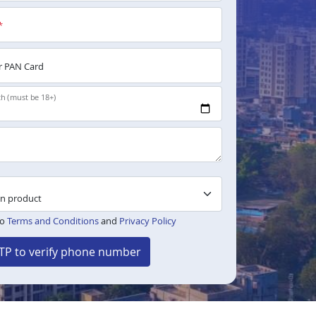
*
 PAN Card
th (must be 18+)
to
Terms and Conditions
and
Privacy Policy
TP to verify phone number