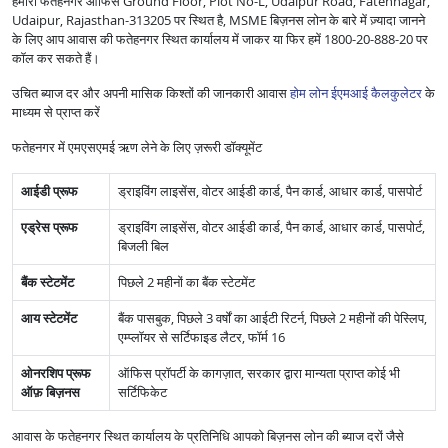
हमारा फतेहनगर ऑफिस Ground Floor, Plot No-L, Udaipur Road, Fatehnagar,
Udaipur, Rajasthan-313205 पर स्थित है, MSME बिज़नस लोन के बारे में ज़्यादा जानने
के लिए आप आवास की फतेहनगर स्थित कार्यालय में जाकर या फिर हमें 1800-20-888-20 पर
कॉल कर सकते हैं।
उचित ब्याज दर और अपनी मासिक किश्तों की जानकारी आवास
होम लोन ईएमआई कैलकुलेटर
के
माध्यम से प्राप्त करें
फतेहनगर में एमएसएमई ऋण लेने के लिए ज़रूरी डॉक्यूमेंट
आईडी प्रूफ
ड्राइविंग लाइसेंस, वोटर आईडी कार्ड, पैन कार्ड, आधार कार्ड, पासपोर्ट
एड्रेस प्रूफ
ड्राइविंग लाइसेंस, वोटर आईडी कार्ड, पैन कार्ड, आधार कार्ड, पासपोर्ट,
बिजली बिल
बैंक स्टेटमेंट
पिछले 2 महीनों का बैंक स्टेटमेंट
आय स्टेटमेंट
बैंक पासबुक, पिछले 3 वर्षों का आईटी रिटर्न, पिछले 2 महीनों की पेस्लिप,
एम्प्लॉयर से सर्टिफाइड लैटर, फॉर्म 16
ओनरशिप प्रूफ
ऑफिस प्रॉपर्टी के कागज़ात, सरकार द्वारा मान्यता प्राप्त कोई भी
ऑफ़ बिज़नस
सर्टिफिकेट
आवास के फतेहनगर स्थित कार्यालय के प्रतिनिधि आपको बिज़नस लोन की ब्याज दरों जैसे