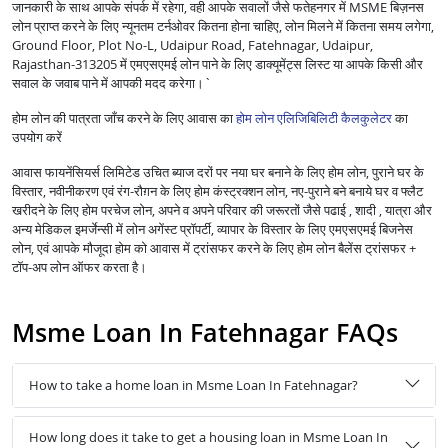
जानकारी के साथ आपके संपर्क में रहेगा, वही आपके सवालों जैसे फतेहनगर में MSME बिज़नस
लोन प्राप्त करने के लिए न्यूनतम टर्नओवर कितना होना चाहिए, लोन मिलने में कितना समय लगेगा,
Ground Floor, Plot No-L, Udaipur Road, Fatehnagar, Udaipur,
Rajasthan-313205 में एमएसएमई लोन पाने के लिए डाक्यूमेंट्स लिस्ट या आपके किसी और
सवाल के जवाब पाने में आपकी मदद करेगा।`
होम लोन की पात्रता जाँच करने के लिए आवास का
होम लोन एलिजिबिलिटी कैलकुलेटर
का
उपयोग करें
आवास फायनेंसियर्स लिमिटेड उचित ब्याज दरों पर नया घर बनाने के लिए होम लोन, पुराने घर के
विस्तार, नवीनीकरण एवं रंग-रौग़न के लिए होम कंस्ट्रक्शन लोन, नए-पुराने बने बनाये घर व फ्लैट
खरीदने के लिए होम परचेज लोन, अपने व अपने परिवार की जरूरतों जैसे पढाई , शादी , यात्रा और
अन्य मेडिकल इमर्जेन्सी में लोन अगेंस्ट प्रॉपर्टी, व्यापार के विस्तार के लिए एमएसएमई बिजनेस
लोन, एवं आपके मौजूदा होम को आवास में ट्रांसफर करने के लिए होम लोन बैलेंस ट्रांसफर +
टॉप-अप लोन ऑफर करता है।
Msme Loan In Fatehnagar FAQs
How to take a home loan in Msme Loan In Fatehnagar?
How long does it take to get a housing loan in Msme Loan In