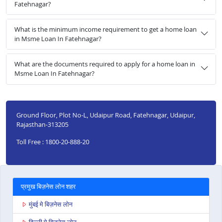
Fatehnagar?
What is the minimum income requirement to get a home loan
in Msme Loan In Fatehnagar?
What are the documents required to apply for a home loan in
Msme Loan In Fatehnagar?
Ground Floor, Plot No-L, Udaipur Road, Fatehnagar, Udaipur,
Rajasthan-313205
Toll Free : 1800-20-888-20
प्रमुख बिज़नेस लोन शहर
मुंबई मे बिज़नेस लोन