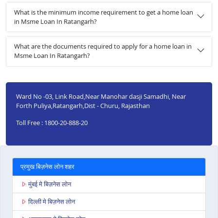
What is the minimum income requirement to get a home loan
in Msme Loan In Ratangarh?
What are the documents required to apply for a home loan in
Msme Loan In Ratangarh?
Ward No -03, Link Road,Near Manohar dasji Samadhi, Near
Forth Puliya,Ratangarh,Dist - Churu, Rajasthan
Toll Free : 1800-20-888-20
प्रमुख बिज़नेस लोन शहर
मुंबई मे बिज़नेस लोन
दिल्ली मे बिज़नेस लोन