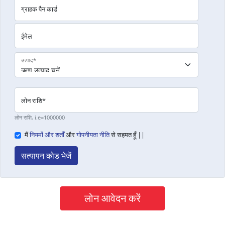
ग्राहक पैन कार्ड
ईमेल
उत्पाद
*
लोन राशि
*
लोन राशि, i.e=1000000
मैं
नियमों और शर्तों
और
गोपनीयता नीति
से सहमत हूँ ||
सत्यापन कोड भेजें
लोन आवेदन करें