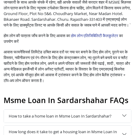
जानकारी के साथ आपके संपर्क में रहेगा, वही आपके सवालों जैसे सरदार शहर में MSME बिज़नस
लोन प्राप्त करने के लिए न्यूनतम टर्नओवर कितना होना चाहिए, लोन मिलने में कितना समय लगेगा,
Ground Floor, Plot No-5&6. Choudhary Market, Near Madan Hotel.
Bikanaer Road. Sardarshahar. Churu. Rajasthan-331403 में एमएसएमई लोन
पाने के लिए डाक्यूमेंट्स लिस्ट या आपके किसी और सवाल के जवाब पाने में आपकी मदद करेगा।`
होम लोन की पात्रता जाँच करने के लिए आवास का
होम लोन एलिजिबिलिटी कैलकुलेटर
का
उपयोग करें
आवास फायनेंसियर्स लिमिटेड उचित ब्याज दरों पर नया घर बनाने के लिए होम लोन, पुराने घर के
विस्तार, नवीनीकरण एवं रंग-रौग़न के लिए होम कंस्ट्रक्शन लोन, नए-पुराने बने बनाये घर व फ्लैट
खरीदने के लिए होम परचेज लोन, अपने व अपने परिवार की जरूरतों जैसे पढाई , शादी , यात्रा और
अन्य मेडिकल इमर्जेन्सी में लोन अगेंस्ट प्रॉपर्टी, व्यापार के विस्तार के लिए एमएसएमई बिजनेस
लोन, एवं आपके मौजूदा होम को आवास में ट्रांसफर करने के लिए होम लोन बैलेंस ट्रांसफर +
टॉप-अप लोन ऑफर करता है।
Msme Loan In Sardarshahar FAQs
How to take a home loan in Msme Loan In Sardarshahar?
How long does it take to get a housing loan in Msme Loan In