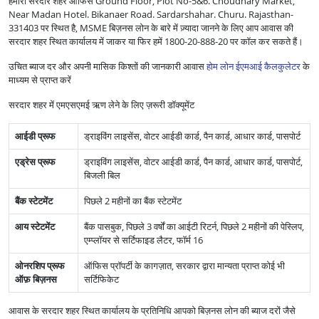
हमारा सरदार शहर ऑफिस Ground Floor, Plot No-5&6. Choudhary Market,
Near Madan Hotel. Bikanaer Road. Sardarshahar. Churu. Rajasthan-
331403 पर स्थित है, MSME बिज़नस लोन के बारे में ज़्यादा जानने के लिए आप आवास की
सरदार शहर स्थित कार्यालय में जाकर या फिर हमें 1800-20-888-20 पर कॉल कर सकते हैं।
उचित ब्याज दर और अपनी मासिक किश्तों की जानकारी आवास
होम लोन ईएमआई कैलकुलेटर
के
माध्यम से प्राप्त करें
सरदार शहर में एमएसएमई ऋण लेने के लिए ज़रूरी डॉक्यूमेंट
आईडी प्रूफ
ड्राइविंग लाइसेंस, वोटर आईडी कार्ड, पैन कार्ड, आधार कार्ड, पासपोर्ट
एड्रेस प्रूफ
ड्राइविंग लाइसेंस, वोटर आईडी कार्ड, पैन कार्ड, आधार कार्ड, पासपोर्ट,
बिजली बिल
बैंक स्टेटमेंट
पिछले 2 महीनों का बैंक स्टेटमेंट
आय स्टेटमेंट
बैंक पासबुक, पिछले 3 वर्षों का आईटी रिटर्न, पिछले 2 महीनों की पेस्लिप,
एम्प्लॉयर से सर्टिफाइड लैटर, फॉर्म 16
ओनरशिप प्रूफ
ऑफिस प्रॉपर्टी के कागज़ात, सरकार द्वारा मान्यता प्राप्त कोई भी
ऑफ़ बिज़नस
सर्टिफिकेट
आवास के सरदार शहर स्थित कार्यालय के प्रतिनिधि आपको बिज़नस लोन की ब्याज दरों जैसे