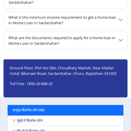
Sardarshahar?
What is the minimum income requirement to get a home loan
in Msme Loan In Sardarshahar?
What are the documents required to apply for a home loan in
Msme Loan In Sardarshahar?
Ground Floor, Plot No-5&6. Choudhary Market, Near Madan
Hotel. Bikanaer Road. Sardarshahar. Churu. Rajasthan-331403
Toll Free : 1800-20-888-20
प्रमुख बिज़नेस लोन शहर
मुंबई मे बिज़नेस लोन