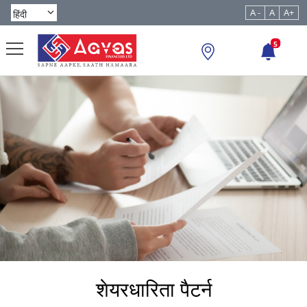
A -
A
A+
5
शेयरधारिता पैटर्न