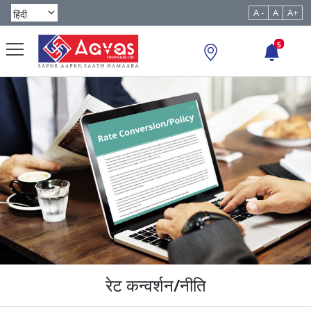
A -
A
A+
5
रेट कन्वर्शन/नीति