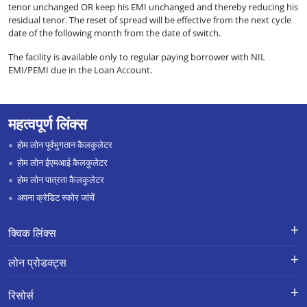
tenor unchanged OR keep his EMI unchanged and thereby reducing his
residual tenor. The reset of spread will be effective from the next cycle
date of the following month from the date of switch.
The facility is available only to regular paying borrower with NIL
EMI/PEMI due in the Loan Account.
महत्वपूर्ण लिंक्स
होम लोन पूर्वभुगतान कैलकुलेटर
होम लोन ईएमआई कैलकुलेटर
होम लोन पात्रता कैलकुलेटर
अपना क्रेडिट स्कोर जांचें
क्विक लिंक्स
लोन के लिए एप्लाई करें
शिकायतों का निवारण-एक्स-ग्रेशिया पेमेंट
लोन प्रोडक्ट्स
स्कीम
लोन प्रोडक्ट्स
करियर
होम लोन
हमारे बारे में
रिसोर्स
ब्रांच लोकेशन
ज़मीन खरीदने और कंस्ट्रक्शन के लिए लोन