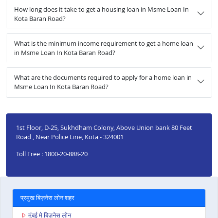
How long does it take to get a housing loan in Msme Loan In
Kota Baran Road?
What is the minimum income requirement to get a home loan
in Msme Loan In Kota Baran Road?
What are the documents required to apply for a home loan in
Msme Loan In Kota Baran Road?
1st Floor, D-25, Sukhdham Colony, Above Union bank 80 Feet
Road , Near Police Line, Kota - 324001
Toll Free : 1800-20-888-20
प्रमुख बिज़नेस लोन शहर
मुंबई मे बिज़नेस लोन