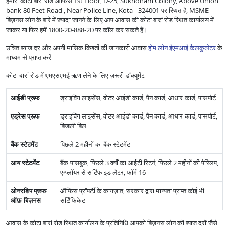
हमारा कोटा बारां रोड ऑफिस 1st Floor, D-25, Sukhdham Colony, Above Union
bank 80 Feet Road , Near Police Line, Kota - 324001 पर स्थित है, MSME
बिज़नस लोन के बारे में ज़्यादा जानने के लिए आप आवास की कोटा बारां रोड स्थित कार्यालय में
जाकर या फिर हमें 1800-20-888-20 पर कॉल कर सकते हैं।
उचित ब्याज दर और अपनी मासिक किश्तों की जानकारी आवास
होम लोन ईएमआई कैलकुलेटर
के
माध्यम से प्राप्त करें
कोटा बारां रोड में एमएसएमई ऋण लेने के लिए ज़रूरी डॉक्यूमेंट
आईडी प्रूफ
ड्राइविंग लाइसेंस, वोटर आईडी कार्ड, पैन कार्ड, आधार कार्ड, पासपोर्ट
एड्रेस प्रूफ
ड्राइविंग लाइसेंस, वोटर आईडी कार्ड, पैन कार्ड, आधार कार्ड, पासपोर्ट,
बिजली बिल
बैंक स्टेटमेंट
पिछले 2 महीनों का बैंक स्टेटमेंट
आय स्टेटमेंट
बैंक पासबुक, पिछले 3 वर्षों का आईटी रिटर्न, पिछले 2 महीनों की पेस्लिप,
एम्प्लॉयर से सर्टिफाइड लैटर, फॉर्म 16
ओनरशिप प्रूफ
ऑफिस प्रॉपर्टी के कागज़ात, सरकार द्वारा मान्यता प्राप्त कोई भी
ऑफ़ बिज़नस
सर्टिफिकेट
आवास के कोटा बारां रोड स्थित कार्यालय के प्रतिनिधि आपको बिज़नस लोन की ब्याज दरों जैसे