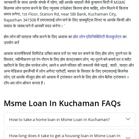
जानकारी के साथ आपके संपर्क में रहेगा, वही आपके सवालों जैसे कुचामन सिटी में MSME
बिज़नस लोन प्राप्त करने के लिए न्यूनतम टर्नओवर कितना होना चाहिए, लोन मिलने में कितना
समय लगेगा, 1st Floor, Station Rd, near SBI Bank, Kuchaman City,
Rajasthan 341508 में एमएसएमई लोन पाने के लिए डाक्यूमेंट्स लिस्ट या आपके किसी और
सवाल के जवाब पाने में आपकी मदद करेगा।`
होम लोन की पात्रता जाँच करने के लिए आवास का
होम लोन एलिजिबिलिटी कैलकुलेटर
का
उपयोग करें
आवास फायनेंसियर्स लिमिटेड उचित ब्याज दरों पर नया घर बनाने के लिए होम लोन, पुराने घर के
विस्तार, नवीनीकरण एवं रंग-रौग़न के लिए होम कंस्ट्रक्शन लोन, नए-पुराने बने बनाये घर व फ्लैट
खरीदने के लिए होम परचेज लोन, अपने व अपने परिवार की जरूरतों जैसे पढाई , शादी , यात्रा और
अन्य मेडिकल इमर्जेन्सी में लोन अगेंस्ट प्रॉपर्टी, व्यापार के विस्तार के लिए एमएसएमई बिजनेस
लोन, एवं आपके मौजूदा होम को आवास में ट्रांसफर करने के लिए होम लोन बैलेंस ट्रांसफर +
टॉप-अप लोन ऑफर करता है।
Msme Loan In Kuchaman FAQs
How to take a home loan in Msme Loan In Kuchaman?
How long does it take to get a housing loan in Msme Loan In