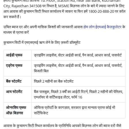
हमारा कुचामन सिटी ऑफिस 1st Floor, Station Rd, near SBI Bank, Kuchaman
City, Rajasthan 341508 पर स्थित है, MSME बिज़नस लोन के बारे में ज़्यादा जानने के लिए
आप आवास की कुचामन सिटी स्थित कार्यालय में जाकर या फिर हमें 1800-20-888-20 पर कॉल
कर सकते हैं।
उचित ब्याज दर और अपनी मासिक किश्तों की जानकारी आवास
होम लोन ईएमआई कैलकुलेटर
के
माध्यम से प्राप्त करें
कुचामन सिटी में एमएसएमई ऋण लेने के लिए ज़रूरी डॉक्यूमेंट
आईडी प्रूफ
ड्राइविंग लाइसेंस, वोटर आईडी कार्ड, पैन कार्ड, आधार कार्ड, पासपोर्ट
एड्रेस प्रूफ
ड्राइविंग लाइसेंस, वोटर आईडी कार्ड, पैन कार्ड, आधार कार्ड, पासपोर्ट,
बिजली बिल
बैंक स्टेटमेंट
पिछले 2 महीनों का बैंक स्टेटमेंट
आय स्टेटमेंट
बैंक पासबुक, पिछले 3 वर्षों का आईटी रिटर्न, पिछले 2 महीनों की पेस्लिप,
एम्प्लॉयर से सर्टिफाइड लैटर, फॉर्म 16
ओनरशिप प्रूफ
ऑफिस प्रॉपर्टी के कागज़ात, सरकार द्वारा मान्यता प्राप्त कोई भी
ऑफ़ बिज़नस
सर्टिफिकेट
आवास के कुचामन सिटी स्थित कार्यालय के प्रतिनिधि आपको बिज़नस लोन की ब्याज दरों जैसे