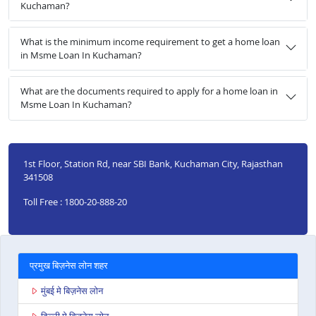
Kuchaman?
What is the minimum income requirement to get a home loan
in Msme Loan In Kuchaman?
What are the documents required to apply for a home loan in
Msme Loan In Kuchaman?
1st Floor, Station Rd, near SBI Bank, Kuchaman City, Rajasthan
341508
Toll Free : 1800-20-888-20
प्रमुख बिज़नेस लोन शहर
मुंबई मे बिज़नेस लोन