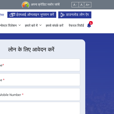
अपना क्रेडिट स्कोर जांचें
A -
A
A+
ईएमआई ऑनलाइन भुगतान करें
डाउनलोड लोन ऐप
ियर
5
न्वेस्टर रिलेशन
हमारे बारे में
हमसे संपर्क करें
रेफरल रिवॉर्ड
लोन के लिए आवेदन करें
me
*
me
*
Mobile Number
*