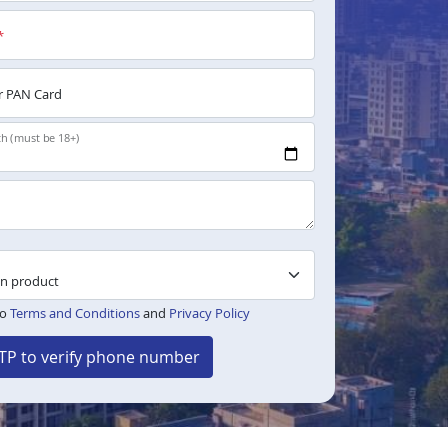
*
 PAN Card
th (must be 18+)
to
Terms and Conditions
and
Privacy Policy
TP to verify phone number