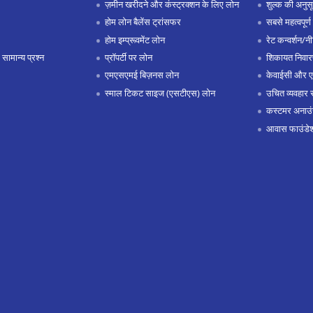
ज़मीन खरीदने और कंस्ट्रक्शन के लिए लोन
शुल्क की अनुस
होम लोन बैलेंस ट्रांसफर
सबसे महत्वपूर्ण 
होम इम्प्रूवमेंट लोन
रेट कन्वर्शन/न
 सामान्य प्रश्न
प्रॉपर्टी पर लोन
शिकायत निवार
एमएसएमई बिज़नस लोन
केवाईसी और 
स्माल टिकट साइज (एसटीएस) लोन
उचित व्यवहार 
कस्टमर अनाउं
आवास फाउंडे