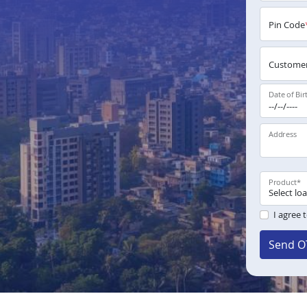
Pin Code
Customer
Date of Bir
Address
Product
*
I agree 
Send O