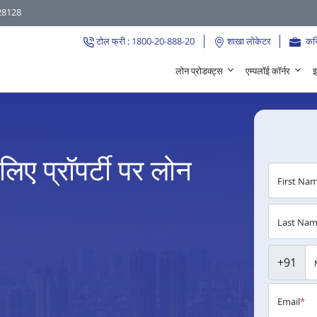
28128
टोल फ्री : 1800-20-888-20
शाखा लोकेटर
कर
लोन प्रोडक्ट्स
एम्पलॉई कॉर्नर
इ
 लिए प्रॉपर्टी पर लोन
First Na
Last Na
+91
Email
*