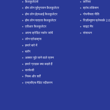
कैलकुलेटर्स
करियर
होम लोन पूर्वभुगतान कैलकुलेटर
ब्रांच लोकेशन
होम लोन ईएमआई कैलकुलेटर
गोपनीयता नीति
होम लोन पात्रता कैलकुलेटर
रिज़ॉल्यूशन फ्रेमवर्क 2.0
एपीआर कैलकुलेटर
साइट मैप
अपना क्रेडिट स्कोर जांचें
संसाधन
लोन प्रोडक्ट्स
हमारे बारे में
ब्लॉग
अक्सर पूछे जाने वाले प्रश्न
हमारे ग्राहक क्या कहते हैं
सरफेसी
नियम और शर्तें
एनएसीएच मैंडेट रद्दीकरण