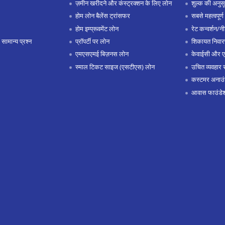
ज़मीन खरीदने और कंस्ट्रक्शन के लिए लोन
शुल्क की अनुस
होम लोन बैलेंस ट्रांसफर
सबसे महत्वपूर्ण 
होम इम्प्रूवमेंट लोन
रेट कन्वर्शन/न
 सामान्य प्रश्न
प्रॉपर्टी पर लोन
शिकायत निवार
एमएसएमई बिज़नस लोन
केवाईसी और 
स्माल टिकट साइज (एसटीएस) लोन
उचित व्यवहार 
कस्टमर अनाउं
आवास फाउंडे