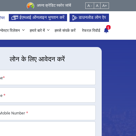
अपना क्रेडिट स्कोर जांचें
A -
A
A+
ईएमआई ऑनलाइन भुगतान करें
डाउनलोड लोन ऐप
ियर
5
न्वेस्टर रिलेशन
हमारे बारे में
हमसे संपर्क करें
रेफरल रिवॉर्ड
लोन के लिए आवेदन करें
me
*
me
*
Mobile Number
*