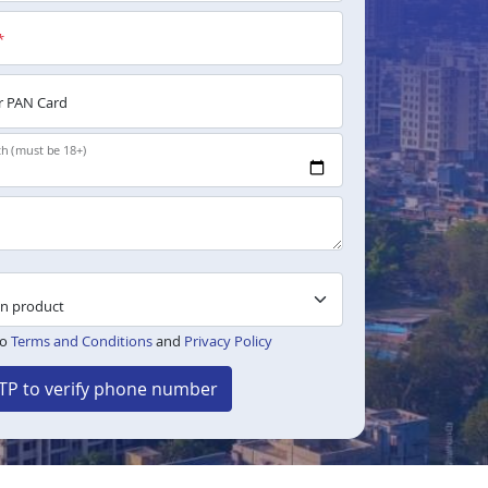
*
 PAN Card
th (must be 18+)
to
Terms and Conditions
and
Privacy Policy
TP to verify phone number