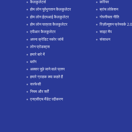
कैलकुलेटर्स
करियर
होम लोन पूर्वभुगतान कैलकुलेटर
ब्रांच लोकेशन
होम लोन ईएमआई कैलकुलेटर
गोपनीयता नीति
होम लोन पात्रता कैलकुलेटर
रिज़ॉल्यूशन फ्रेमवर्क 2.0
एपीआर कैलकुलेटर
साइट मैप
अपना क्रेडिट स्कोर जांचें
संसाधन
लोन प्रोडक्ट्स
हमारे बारे में
ब्लॉग
अक्सर पूछे जाने वाले प्रश्न
हमारे ग्राहक क्या कहते हैं
सरफेसी
नियम और शर्तें
एनएसीएच मैंडेट रद्दीकरण