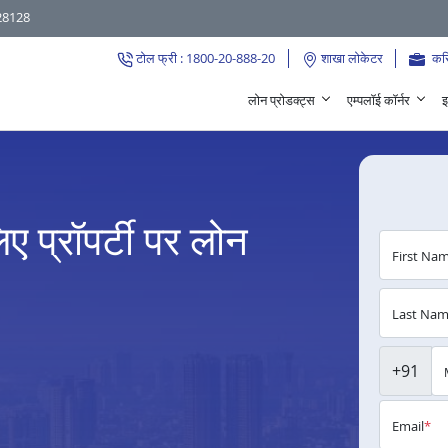
28128
टोल फ्री : 1800-20-888-20
शाखा लोकेटर
कर
लोन प्रोडक्ट्स
एम्पलॉई कॉर्नर
इ
िए प्रॉपर्टी पर लोन
First Na
Last Na
+91
Email
*