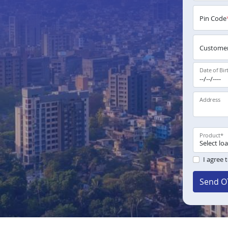
Pin Code
Customer
Date of Bir
Address
Product
*
I agree 
Send O