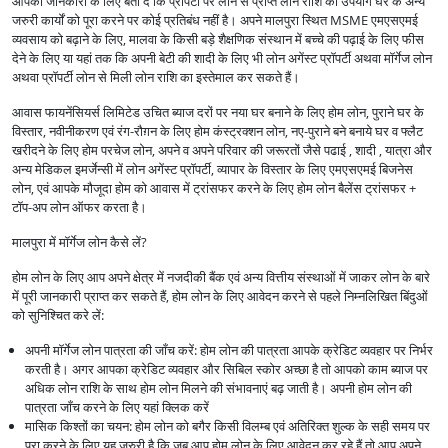
आपकी जानकारी के लिए बता दें कि प्रॉपर्टी पर लोन से प्राप्त लोन राशि का उपयोग घर के अन्य
जरुरी कार्यों को पूरा करने पर कोई प्रतिबंध नहीं है। अपने मालपुरा स्थित MSME एमएसएमई
व्यवसाय को बढ़ाने के लिए, मालवा के किसी बड़े शैक्षणिक संस्थान में बच्चे की पढ़ाई के लिए फीस
देने के लिए या यहां तक कि अपनी बेटी की शादी के लिए भी लोन अगेंस्ट प्रॉपर्टी अथवा मॉर्गेज लोन
अथवा प्रॉपर्टी लोन से मिली लोन राशि का इस्तेमाल कर सकते हैं।
आवास फायनेंसियर्स लिमिटेड उचित ब्याज दरों पर नया घर बनाने के लिए होम लोन, पुराने घर के
विस्तार, नवीनीकरण एवं रंग-रौग़न के लिए होम कंस्ट्रक्शन लोन, नए-पुराने बने बनाये घर व फ्लैट
खरीदने के लिए होम परचेज लोन, अपने व अपने परिवार की जरूरतों जैसे पढाई , शादी , यात्रा और
अन्य मेडिकल इमर्जेन्सी में लोन अगेंस्ट प्रॉपर्टी, व्यापार के विस्तार के लिए एमएसएमई बिजनेस
लोन, एवं आपके मौजूदा होम को आवास में ट्रांसफर करने के लिए होम लोन बैलेंस ट्रांसफर +
टॉप-अप लोन ऑफर करता है।
मालपुरा में मॉर्गेज लोन कैसे लें?
होम लोन के लिए आप अपने क्षेत्र में नजदीकी बैंक एवं अन्य वित्तीय संस्थाओं में जाकर लोन के बारे
में पूरी जानकारी प्राप्त कर सकते हैं, होम लोन के लिए आवेदन करने से पहले निम्नलिखित बिंदुओं
को सुनिश्चित करे लें:
अपनी मॉर्गेज लोन पात्रता की जाँच करें: होम लोन की पात्रता आपके क्रेडिट व्यवहार पर निर्भर
करती है। अगर आपका क्रेडिट व्यवहार और सिबिल स्कोर अच्छा है तो आपको काम ब्याज पर
अधिक लोन राशि के साथ होम लोन मिलने की संभावनाएं बढ़ जाती है। अपनी होम लोन की
पात्रता जाँच करने के लिए यहां क्लिक करें
मासिक किश्तों का चयन: होम लोन को बगैर किसी विलम्ब एवं अतिरिक्त शुल्क के सही समय पर
पूरा करने के लिए यह जरुरी है कि जब आप होम लोन के लिए आवेदन कर रहे हैं तो आप अपने