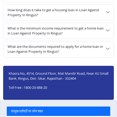
How long does it take to get a housing loan in Loan Against
Property In Ringus?
What is the minimum income requirement to get a home loan
in Loan Against Property In Ringus?
What are the documents required to apply for a home loan in
Loan Against Property In Ringus?
Khasra No, 4514, Ground Floor, Mat Mandir Road, Near AU Small
Bank, Ringus, Dist- Sikar, Rajasthan - 332404
Toll Free : 1800-20-888-20
प्रमुख प्रॉपर्टी पर लोन शहर