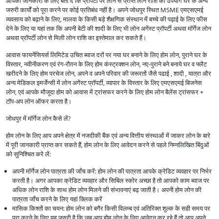
आपकी जानकारी के लिए बता दें कि प्रॉपर्टी पर लोन से प्राप्त लोन राशि का उपयोग घर के अन्य
जरुरी कार्यों को पूरा करने पर कोई प्रतिबंध नहीं है। अपने जोधपुर स्थित MSME एमएसएमई
व्यवसाय को बढ़ाने के लिए, मालवा के किसी बड़े शैक्षणिक संस्थान में बच्चे की पढ़ाई के लिए फीस
देने के लिए या यहां तक कि अपनी बेटी की शादी के लिए भी लोन अगेंस्ट प्रॉपर्टी अथवा मॉर्गेज लोन
अथवा प्रॉपर्टी लोन से मिली लोन राशि का इस्तेमाल कर सकते हैं।
आवास फायनेंसियर्स लिमिटेड उचित ब्याज दरों पर नया घर बनाने के लिए होम लोन, पुराने घर के
विस्तार, नवीनीकरण एवं रंग-रौग़न के लिए होम कंस्ट्रक्शन लोन, नए-पुराने बने बनाये घर व फ्लैट
खरीदने के लिए होम परचेज लोन, अपने व अपने परिवार की जरूरतों जैसे पढाई , शादी , यात्रा और
अन्य मेडिकल इमर्जेन्सी में लोन अगेंस्ट प्रॉपर्टी, व्यापार के विस्तार के लिए एमएसएमई बिजनेस
लोन, एवं आपके मौजूदा होम को आवास में ट्रांसफर करने के लिए होम लोन बैलेंस ट्रांसफर +
टॉप-अप लोन ऑफर करता है।
जोधपुर में मॉर्गेज लोन कैसे लें?
होम लोन के लिए आप अपने क्षेत्र में नजदीकी बैंक एवं अन्य वित्तीय संस्थाओं में जाकर लोन के बारे
में पूरी जानकारी प्राप्त कर सकते हैं, होम लोन के लिए आवेदन करने से पहले निम्नलिखित बिंदुओं
को सुनिश्चित करे लें:
अपनी मॉर्गेज लोन पात्रता की जाँच करें: होम लोन की पात्रता आपके क्रेडिट व्यवहार पर निर्भर
करती है। अगर आपका क्रेडिट व्यवहार और सिबिल स्कोर अच्छा है तो आपको काम ब्याज पर
अधिक लोन राशि के साथ होम लोन मिलने की संभावनाएं बढ़ जाती है। अपनी होम लोन की
पात्रता जाँच करने के लिए यहां क्लिक करें
मासिक किश्तों का चयन: होम लोन को बगैर किसी विलम्ब एवं अतिरिक्त शुल्क के सही समय पर
पूरा करने के लिए यह जरुरी है कि जब आप होम लोन के लिए आवेदन कर रहे हैं तो आप अपने