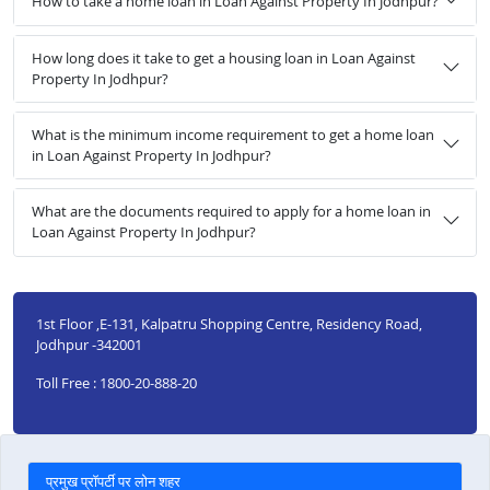
How to take a home loan in Loan Against Property In Jodhpur?
How long does it take to get a housing loan in Loan Against
Property In Jodhpur?
What is the minimum income requirement to get a home loan
in Loan Against Property In Jodhpur?
What are the documents required to apply for a home loan in
Loan Against Property In Jodhpur?
1st Floor ,E-131, Kalpatru Shopping Centre, Residency Road,
Jodhpur -342001
Toll Free : 1800-20-888-20
प्रमुख प्रॉपर्टी पर लोन शहर