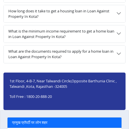
How long does it take to get a housing loan in Loan Against
Property In Kota?
What is the minimum income requirement to get a home loan
in Loan Against Property In Kota?
What are the documents required to apply for a home loan in
Loan Against Property In Kota?
1st Floor, 4-B-7, Near Talwandi Circle,Opposite Barthunia Clinic ,
Talwandi ,Kota, Rajasthan -324005
Toll Free : 1800-20-888-20
प्रमुख प्रॉपर्टी पर लोन शहर