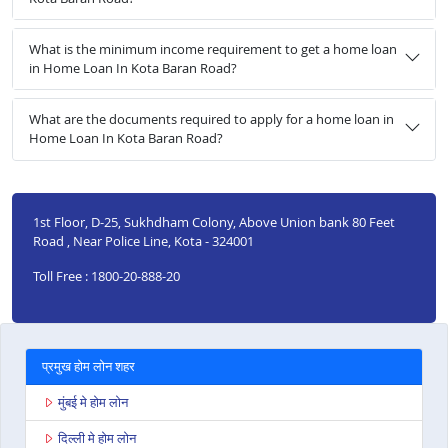
What is the minimum income requirement to get a home loan
in Home Loan In Kota Baran Road?
What are the documents required to apply for a home loan in
Home Loan In Kota Baran Road?
1st Floor, D-25, Sukhdham Colony, Above Union bank 80 Feet
Road , Near Police Line, Kota - 324001
Toll Free : 1800-20-888-20
प्रमुख होम लोन शहर
मुंबई मे होम लोन
दिल्ली मे होम लोन