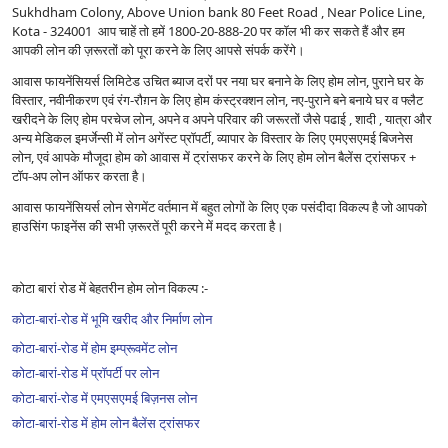
Sukhdham Colony, Above Union bank 80 Feet Road , Near Police Line,
Kota - 324001 आप चाहें तो हमें 1800-20-888-20 पर कॉल भी कर सकते हैं और हम
आपकी लोन की ज़रूरतों को पूरा करने के लिए आपसे संपर्क करेंगे।
आवास फायनेंसियर्स लिमिटेड उचित ब्याज दरों पर नया घर बनाने के लिए होम लोन, पुराने घर के
विस्तार, नवीनीकरण एवं रंग-रौग़न के लिए होम कंस्ट्रक्शन लोन, नए-पुराने बने बनाये घर व फ्लैट
खरीदने के लिए होम परचेज लोन, अपने व अपने परिवार की जरूरतों जैसे पढाई , शादी , यात्रा और
अन्य मेडिकल इमर्जेन्सी में लोन अगेंस्ट प्रॉपर्टी, व्यापार के विस्तार के लिए एमएसएमई बिजनेस
लोन, एवं आपके मौजूदा होम को आवास में ट्रांसफर करने के लिए होम लोन बैलेंस ट्रांसफर +
टॉप-अप लोन ऑफर करता है।
आवास फायनेंसियर्स लोन सेगमेंट वर्तमान में बहुत लोगों के लिए एक पसंदीदा विकल्प है जो आपको
हाउसिंग फाइनेंस की सभी ज़रूरतें पूरी करने में मदद करता है।
कोटा बारां रोड में बेहतरीन होम लोन विकल्प :-
कोटा-बारां-रोड में भूमि खरीद और निर्माण लोन
कोटा-बारां-रोड में होम इम्प्रूवमेंट लोन
कोटा-बारां-रोड में प्रॉपर्टी पर लोन
कोटा-बारां-रोड में एमएसएमई बिज़नस लोन
कोटा-बारां-रोड में होम लोन बैलेंस ट्रांसफर