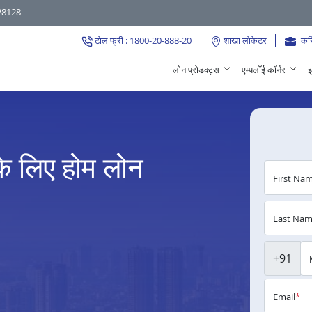
28128
टोल फ्री : 1800-20-888-20
शाखा लोकेटर
कर
लोन प्रोडक्ट्स
एम्पलॉई कॉर्नर
इ
के लिए होम लोन
First Na
Last Na
+91
Email
*