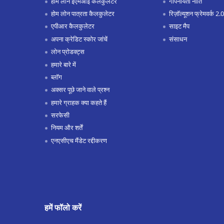
होम लोन ईएमआई कैलकुलेटर
गोपनीयता नीति
होम लोन पात्रता कैलकुलेटर
रिज़ॉल्यूशन फ्रेमवर्क 2.0
एपीआर कैलकुलेटर
साइट मैप
अपना क्रेडिट स्कोर जांचें
संसाधन
लोन प्रोडक्ट्स
हमारे बारे में
ब्लॉग
अक्सर पूछे जाने वाले प्रश्न
हमारे ग्राहक क्या कहते हैं
सरफेसी
नियम और शर्तें
एनएसीएच मैंडेट रद्दीकरण
हमें फॉलो करें