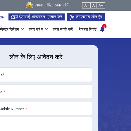
अपना क्रेडिट स्कोर जांचें
A -
A
A+
ईएमआई ऑनलाइन भुगतान करें
डाउनलोड लोन ऐप
ियर
5
न्वेस्टर रिलेशन
हमारे बारे में
हमसे संपर्क करें
रेफरल रिवॉर्ड
लोन के लिए आवेदन करें
me
*
me
*
Mobile Number
*