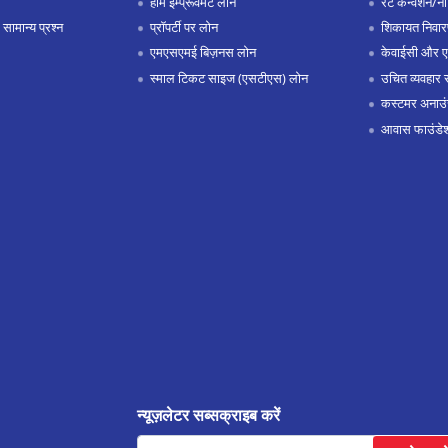
होम इम्प्रूवमेंट लोन
रेट कन्वर्शन/न
 सामान्य प्रश्न
प्रॉपर्टी पर लोन
शिकायत निवार
एमएसएमई बिज़नस लोन
केवाईसी और 
स्माल टिकट साइज (एसटीएस) लोन
उचित व्यवहार 
कस्टमर अनाउं
आवास फाउंडे
न्यूज़लेटर सब्सक्राइब करें