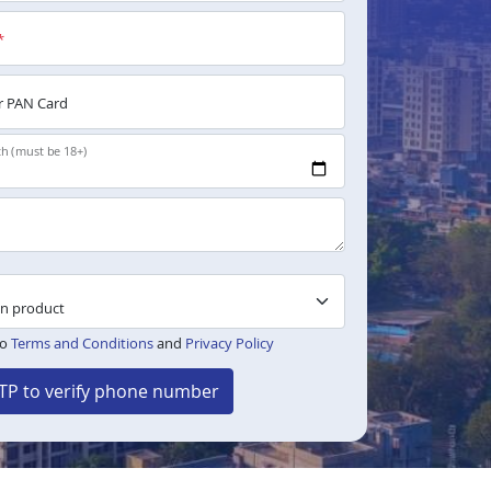
*
 PAN Card
th (must be 18+)
to
Terms and Conditions
and
Privacy Policy
TP to verify phone number