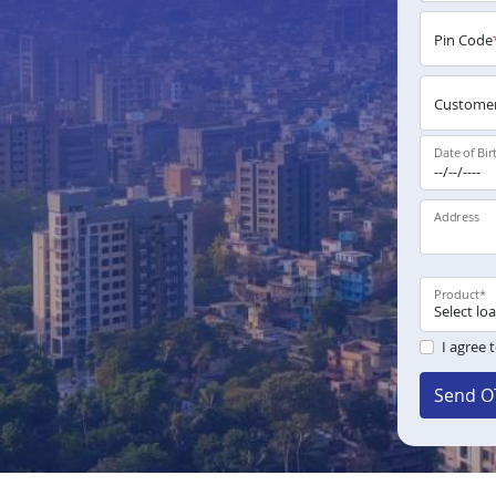
Pin Code
Customer
Date of Bir
Address
Product
*
I agree 
Send O