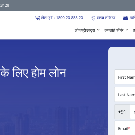
28128
टोल फ्री : 1800-20-888-20
शाखा लोकेटर
कर
लोन प्रोडक्ट्स
एम्पलॉई कॉर्नर
इ
के लिए होम लोन
First Na
Last Na
+91
Email
*