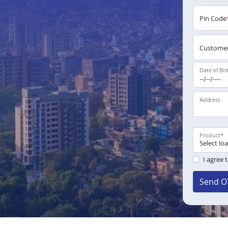
Pin Code
Customer
Date of Bir
Address
Product
*
I agree 
Send O