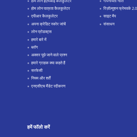
होम लोन ईएमआई कैलकुलेटर
गोपनीयता नीति
होम लोन पात्रता कैलकुलेटर
रिज़ॉल्यूशन फ्रेमवर्क 2.0
एपीआर कैलकुलेटर
साइट मैप
अपना क्रेडिट स्कोर जांचें
संसाधन
लोन प्रोडक्ट्स
हमारे बारे में
ब्लॉग
अक्सर पूछे जाने वाले प्रश्न
हमारे ग्राहक क्या कहते हैं
सरफेसी
नियम और शर्तें
एनएसीएच मैंडेट रद्दीकरण
हमें फॉलो करें