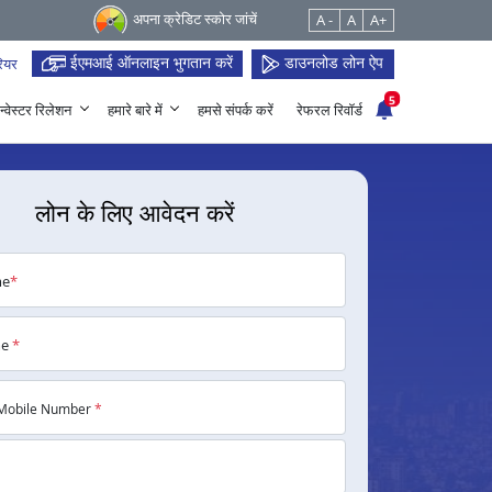
अपना क्रेडिट स्कोर जांचें
A -
A
A+
ईएमआई ऑनलाइन भुगतान करें
डाउनलोड लोन ऐप
ियर
5
न्वेस्टर रिलेशन
हमारे बारे में
हमसे संपर्क करें
रेफरल रिवॉर्ड
लोन के लिए आवेदन करें
me
*
me
*
Mobile Number
*