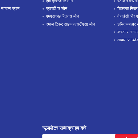
होम इम्प्रूवमेंट लोन
रेट कन्वर्शन/न
 सामान्य प्रश्न
प्रॉपर्टी पर लोन
शिकायत निवार
एमएसएमई बिज़नस लोन
केवाईसी और 
स्माल टिकट साइज (एसटीएस) लोन
उचित व्यवहार 
कस्टमर अनाउं
आवास फाउंडे
न्यूज़लेटर सब्सक्राइब करें