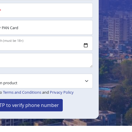
*
 PAN Card
th (must be 18+)
to
Terms and Conditions
and
Privacy Policy
TP to verify phone number