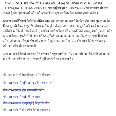
TOWER, SHAHPURA ROAD, ABOVE BAJAJ SHOWROOM, NEEM KA
THANA,RAJASTHAN -332713 आप चाहें तो हमें 1800-20-888-20 पर कॉल भी कर
सकते हैं और हम आपकी लोन की ज़रूरतों को पूरा करने के लिए आपसे संपर्क करेंगे।
आवास फायनेंसियर्स लिमिटेड उचित ब्याज दरों पर नया घर बनाने के लिए होम लोन, पुराने घर के
विस्तार, नवीनीकरण एवं रंग-रौग़न के लिए होम कंस्ट्रक्शन लोन, नए-पुराने बने बनाये घर व फ्लैट
खरीदने के लिए होम परचेज लोन, अपने व अपने परिवार की जरूरतों जैसे पढाई , शादी , यात्रा और
अन्य मेडिकल इमर्जेन्सी में लोन अगेंस्ट प्रॉपर्टी, व्यापार के विस्तार के लिए एमएसएमई बिजनेस
लोन, एवं आपके मौजूदा होम को आवास में ट्रांसफर करने के लिए होम लोन बैलेंस ट्रांसफर +
टॉप-अप लोन ऑफर करता है।
आवास फायनेंसियर्स लोन सेगमेंट वर्तमान में बहुत लोगों के लिए एक पसंदीदा विकल्प है जो आपको
हाउसिंग फाइनेंस की सभी ज़रूरतें पूरी करने में मदद करता है।
नीम का थाना में बेहतरीन होम लोन विकल्प :-
नीम-का-थाना में भूमि खरीद और निर्माण लोन
नीम-का-थाना में होम इम्प्रूवमेंट लोन
नीम-का-थाना में प्रॉपर्टी पर लोन
नीम-का-थाना में एमएसएमई बिज़नस लोन
नीम-का-थाना में होम लोन बैलेंस ट्रांसफर