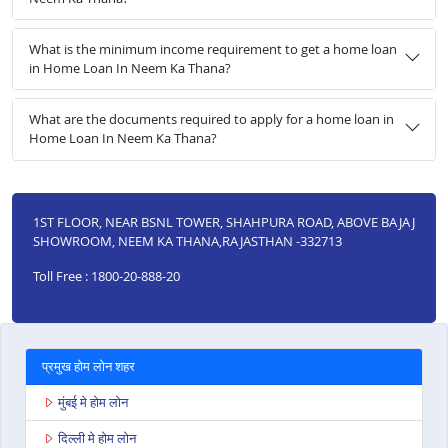
What is the minimum income requirement to get a home loan
in Home Loan In Neem Ka Thana?
What are the documents required to apply for a home loan in
Home Loan In Neem Ka Thana?
1ST FLOOR, NEAR BSNL TOWER, SHAHPURA ROAD, ABOVE BAJAJ
SHOWROOM, NEEM KA THANA,RAJASTHAN -332713
Toll Free : 1800-20-888-20
प्रमुख होम लोन शहर
मुंबई मे होम लोन
दिल्ली मे होम लोन