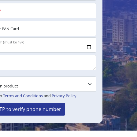
*
 PAN Card
th (must be 18+)
to
Terms and Conditions
and
Privacy Policy
TP to verify phone number