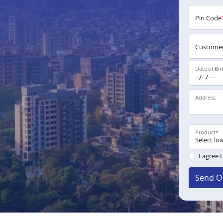
Pin Code
Customer
Date of Bir
Address
Product
*
I agree 
Send O