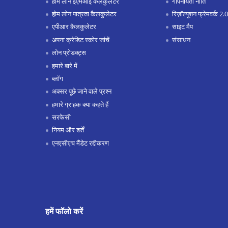
होम लोन ईएमआई कैलकुलेटर
गोपनीयता नीति
होम लोन पात्रता कैलकुलेटर
रिज़ॉल्यूशन फ्रेमवर्क 2.0
एपीआर कैलकुलेटर
साइट मैप
अपना क्रेडिट स्कोर जांचें
संसाधन
लोन प्रोडक्ट्स
हमारे बारे में
ब्लॉग
अक्सर पूछे जाने वाले प्रश्न
हमारे ग्राहक क्या कहते हैं
सरफेसी
नियम और शर्तें
एनएसीएच मैंडेट रद्दीकरण
हमें फॉलो करें