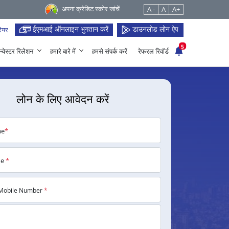
अपना क्रेडिट स्कोर जांचें
A -
A
A+
ईएमआई ऑनलाइन भुगतान करें
डाउनलोड लोन ऐप
ियर
5
न्वेस्टर रिलेशन
हमारे बारे में
हमसे संपर्क करें
रेफरल रिवॉर्ड
लोन के लिए आवेदन करें
me
*
me
*
Mobile Number
*