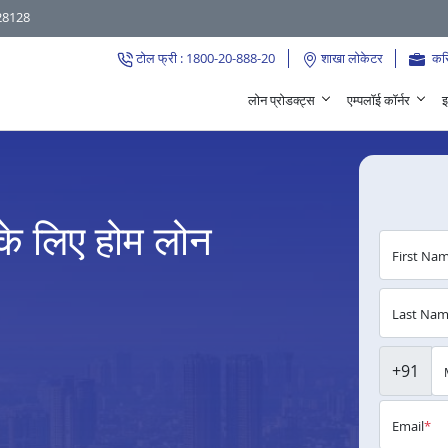
28128
टोल फ्री : 1800-20-888-20
शाखा लोकेटर
कर
लोन प्रोडक्ट्स
एम्पलॉई कॉर्नर
इ
 के लिए होम लोन
First Na
Last Na
+91
Email
*