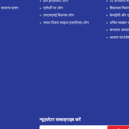
होम इम्प्रूवमेंट लोन
रेट कन्वर्शन/न
 सामान्य प्रश्न
प्रॉपर्टी पर लोन
शिकायत निवार
एमएसएमई बिज़नस लोन
केवाईसी और 
स्माल टिकट साइज (एसटीएस) लोन
उचित व्यवहार 
कस्टमर अनाउं
आवास फाउंडे
न्यूज़लेटर सब्सक्राइब करें