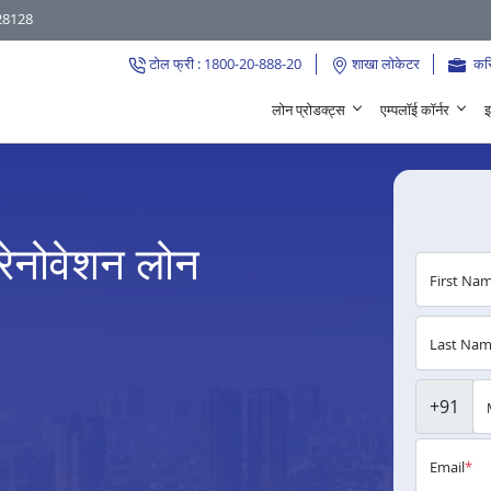
28128
टोल फ्री : 1800-20-888-20
शाखा लोकेटर
कर
लोन प्रोडक्ट्स
एम्पलॉई कॉर्नर
इ
रेनोवेशन लोन
First Na
Last Na
+91
Email
*