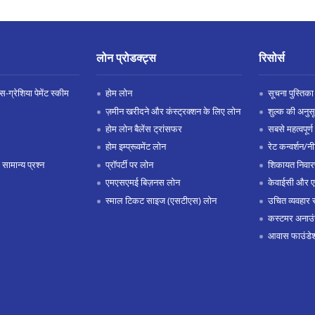
लोन प्रोडक्ट्स
रिसोर्स
-ग्रेशिया पेमेंट स्कीम
होम लोन
सूचना पुस्तिका
ज़मीन खरीदने और कंस्ट्रक्शन के लिए लोन
शुल्क की अनुस
होम लोन बैलेंस ट्रांसफर
सबसे महत्वपूर्ण 
होम इम्प्रूवमेंट लोन
रेट कन्वर्शन/न
 सामान्य प्रश्न
प्रॉपर्टी पर लोन
शिकायत निवार
एमएसएमई बिज़नस लोन
केवाईसी और 
स्माल टिकट साइज (एसटीएस) लोन
उचित व्यवहार 
कस्टमर अनाउं
आवास फाउंडे