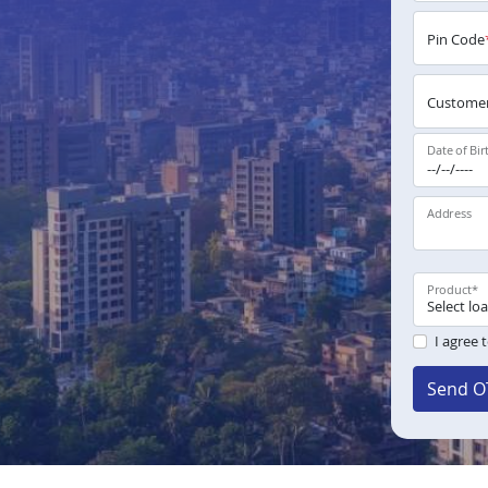
Pin Code
Customer
Date of Bir
Address
Product
*
I agree 
Send O