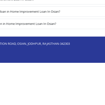
 loan in Home Improvement Loan In Osian?
oan in Home Improvement Loan In Osian?
TATION ROAD, OSIAN, JODHPUR, RAJASTHAN-342303