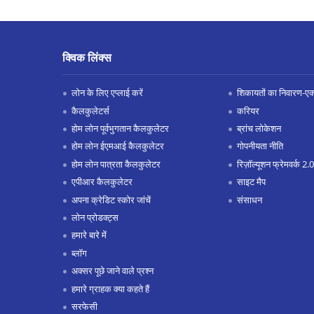
क्विक लिंक्स
लोन के लिए एप्लाई करें
शिकायतों का निवारण-एक्स
कैलकुलेटर्स
करियर
होम लोन पूर्वभुगतान कैलकुलेटर
ब्रांच लोकेशन
होम लोन ईएमआई कैलकुलेटर
गोपनीयता नीति
होम लोन पात्रता कैलकुलेटर
रिज़ॉल्यूशन फ्रेमवर्क 2.0
एपीआर कैलकुलेटर
साइट मैप
अपना क्रेडिट स्कोर जांचें
संसाधन
लोन प्रोडक्ट्स
हमारे बारे में
ब्लॉग
अक्सर पूछे जाने वाले प्रश्न
हमारे ग्राहक क्या कहते हैं
सरफेसी