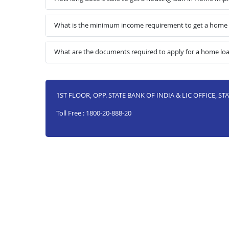
What is the minimum income requirement to get a home
What are the documents required to apply for a home l
1ST FLOOR, OPP. STATE BANK OF INDIA & LIC OFFICE, S
Toll Free : 1800-20-888-20