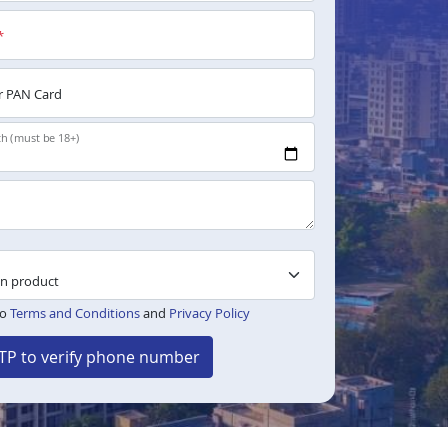
*
 PAN Card
th (must be 18+)
to
Terms and Conditions
and
Privacy Policy
TP to verify phone number