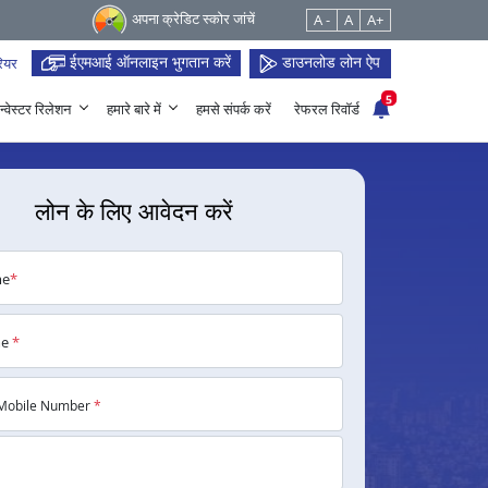
अपना क्रेडिट स्कोर जांचें
A -
A
A+
ईएमआई ऑनलाइन भुगतान करें
डाउनलोड लोन ऐप
ियर
5
न्वेस्टर रिलेशन
हमारे बारे में
हमसे संपर्क करें
रेफरल रिवॉर्ड
लोन के लिए आवेदन करें
me
*
me
*
Mobile Number
*