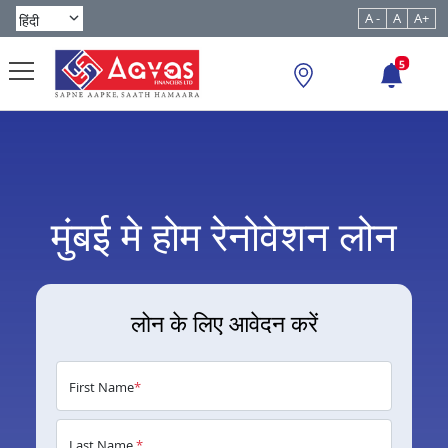
A -
A
A+
5
मुंबई मे होम रेनोवेशन लोन
लोन के लिए आवेदन करें
First Name
*
Last Name
*