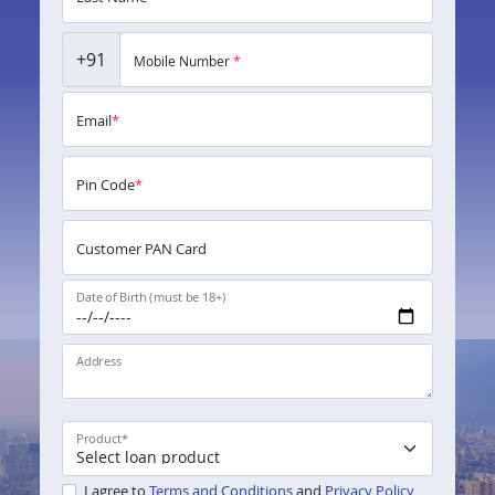
+91
Mobile Number
*
Email
*
Pin Code
*
Customer PAN Card
Date of Birth (must be 18+)
Address
Product
*
I agree to
Terms and Conditions
and
Privacy Policy