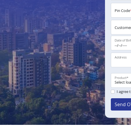
Pin Code
Customer
Date of Bir
Address
Product
*
I agree 
Send O