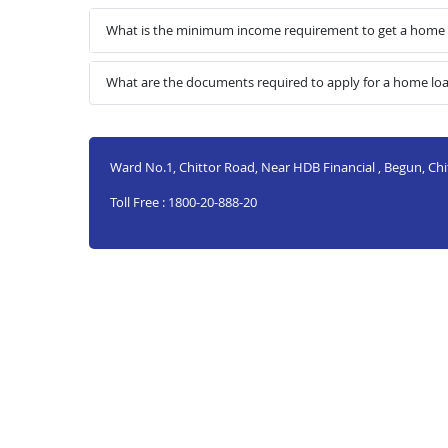
What is the minimum income requirement to get a home
What are the documents required to apply for a home l
Ward No.1, Chittor Road, Near HDB Financial , Begun, Ch
Toll Free : 1800-20-888-20