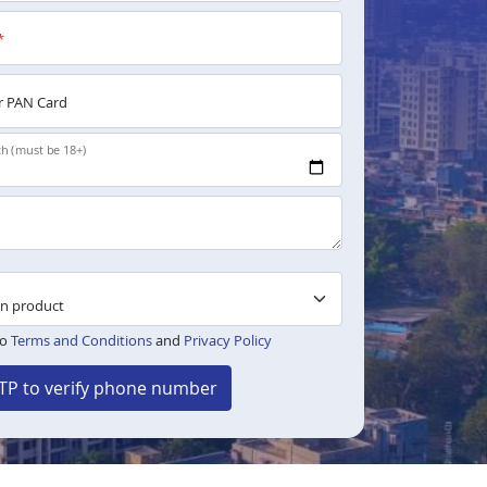
*
 PAN Card
th (must be 18+)
to
Terms and Conditions
and
Privacy Policy
TP to verify phone number