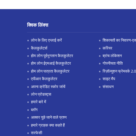
क्विक लिंक्स
लोन के लिए एप्लाई करें
शिकायतों का निवारण-एक्स
कैलकुलेटर्स
करियर
होम लोन पूर्वभुगतान कैलकुलेटर
ब्रांच लोकेशन
होम लोन ईएमआई कैलकुलेटर
गोपनीयता नीति
होम लोन पात्रता कैलकुलेटर
रिज़ॉल्यूशन फ्रेमवर्क 2.0
एपीआर कैलकुलेटर
साइट मैप
अपना क्रेडिट स्कोर जांचें
संसाधन
लोन प्रोडक्ट्स
हमारे बारे में
ब्लॉग
अक्सर पूछे जाने वाले प्रश्न
हमारे ग्राहक क्या कहते हैं
सरफेसी