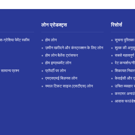
लोन प्रोडक्ट्स
रिसोर्स
-ग्रेशिया पेमेंट स्कीम
होम लोन
सूचना पुस्तिका
ज़मीन खरीदने और कंस्ट्रक्शन के लिए लोन
शुल्क की अनुस
होम लोन बैलेंस ट्रांसफर
सबसे महत्वपूर्ण 
होम इम्प्रूवमेंट लोन
रेट कन्वर्शन/न
 सामान्य प्रश्न
प्रॉपर्टी पर लोन
शिकायत निवार
एमएसएमई बिज़नस लोन
केवाईसी और 
स्माल टिकट साइज (एसटीएस) लोन
उचित व्यवहार 
कस्टमर अनाउं
आवास फाउंडे