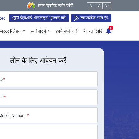
अपना क्रेडिट स्कोर जांचें
A -
A
A+
ईएमआई ऑनलाइन भुगतान करें
डाउनलोड लोन ऐप
ियर
5
न्वेस्टर रिलेशन
हमारे बारे में
हमसे संपर्क करें
रेफरल रिवॉर्ड
लोन के लिए आवेदन करें
me
*
me
*
Mobile Number
*