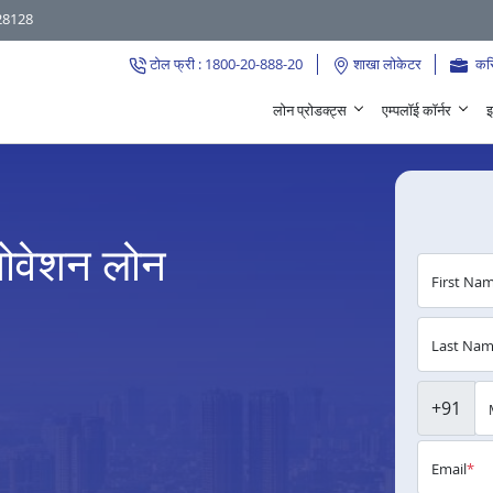
28128
टोल फ्री : 1800-20-888-20
शाखा लोकेटर
कर
लोन प्रोडक्ट्स
एम्पलॉई कॉर्नर
इ
ेनोवेशन लोन
First Na
Last Na
+91
Email
*