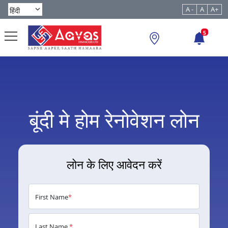
A -
A
A+
5
बूंदी मे होम रेनोवेशन लोन
लोन के लिए आवेदन करें
First Name
*
Last Name
*