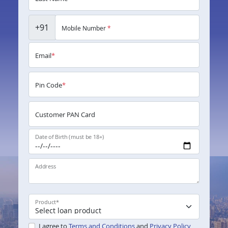
+91
Mobile Number
*
Email
*
Pin Code
*
Customer PAN Card
Date of Birth (must be 18+)
Address
Product
*
I agree to
Terms and Conditions
and
Privacy Policy