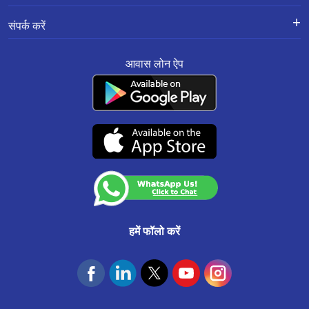
ब्रांच लोकेशन
ज़मीन खरीदने और कंस्ट्रक्शन के लिए लोन
ब्लॉग
सूचना पुस्तिका
गोपनीयता नीति
होम लोन बैलेंस ट्रांसफर
बाड़मेर मे होम रेनोवेशन लोन
अक्सर पूछे जाने वाले प्रश्न
संपर्क करें
शुल्क की अनुसूची
रिज़ॉल्यूशन फ्रेमवर्क 2.0 सामान्य प्रश्न
होम इम्प्रूवमेंट लोन
हमारे ग्राहक क्या कहते हैं
जयपुर जगतपुरा मे होम रेनोवेशन लोन
पंजीकृत और कॉर्पोरेट कार्यालय:
सबसे महत्वपूर्ण नियम व शर्तें
साइट मैप
प्रॉपर्टी पर लोन
सरफेसी
आवास लोन ऐप
201-202, सेकंड फ्लोर, साउथ एन्ड स्क्वायर, मानसरोवर इंडस्ट्रियल एरिया, जयपुर - 302020
रेट कन्वर्शन/नीति
संसाधन
भद्र मे होम रेनोवेशन लोन
एमएसएमई बिज़नस लोन
नियम और शर्तें
ग्राहक सेवा:
0141-6618888
.
शिकायत निवारण नीति
वाट्सऐप:
91166-32180
स्माल टिकट साइज (एसटीएस) लोन
एनएसीएच मैंडेट रद्दीकरण
खेतड़ी मे होम रेनोवेशन लोन
CIN No. : L65922RJ2011PLC034297 IRDAI कॉर्पोरेट एजेंसी (समग्र) पंजीकरण संख्या
केवाईसी और एएमएल नीति
CA0537
शाहपुरा भीलवाड़ा मे होम रेनोवेशन लोन
उचित व्यवहार संहिता
(07-दिसंबर-2026 तक वैध)
कस्टमर अनाउंसमेंट
रायसिंह नगर मे होम रेनोवेशन लोन
आवास फाउंडेशन
जयपुर कलवार रोड मे होम रेनोवेशन लोन
उदयपुरवाटी मे होम रेनोवेशन लोन
राजगढ़ मे होम रेनोवेशन लोन
हमें फॉलो करें
जयपुर ढेर का बालाजी मे होम रेनोवेशन लोन
सलुम्बर मे होम रेनोवेशन लोन
फतेहनगर मे होम रेनोवेशन लोन