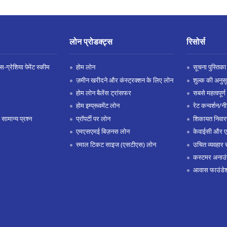
लोन प्रोडक्ट्स
रिसोर्स
-ग्रेशिया पेमेंट स्कीम
होम लोन
सूचना पुस्तिका
ज़मीन खरीदने और कंस्ट्रक्शन के लिए लोन
शुल्क की अनुस
होम लोन बैलेंस ट्रांसफर
सबसे महत्वपूर्ण 
होम इम्प्रूवमेंट लोन
रेट कन्वर्शन/न
 सामान्य प्रश्न
प्रॉपर्टी पर लोन
शिकायत निवार
एमएसएमई बिज़नस लोन
केवाईसी और 
स्माल टिकट साइज (एसटीएस) लोन
उचित व्यवहार 
कस्टमर अनाउं
आवास फाउंडे