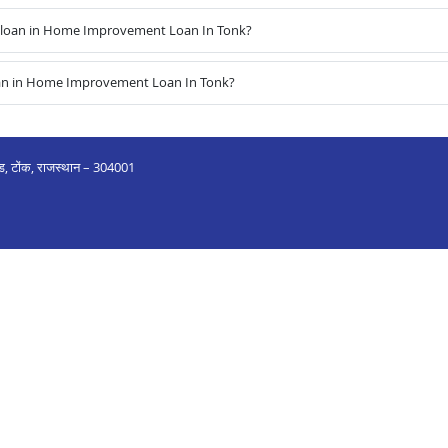
 loan in Home Improvement Loan In Tonk?
oan in Home Improvement Loan In Tonk?
रोड, टोंक, राजस्थान – 304001