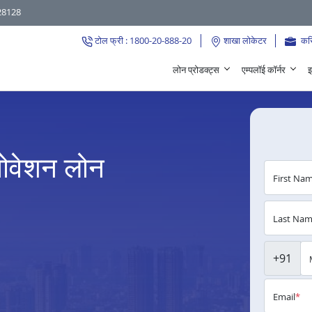
28128
टोल फ्री : 1800-20-888-20
शाखा लोकेटर
कर
लोन प्रोडक्ट्स
एम्पलॉई कॉर्नर
इ
ेनोवेशन लोन
First Na
Last Na
+91
Email
*