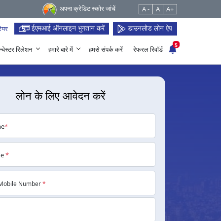
अपना क्रेडिट स्कोर जांचें
A -
A
A+
ईएमआई ऑनलाइन भुगतान करें
डाउनलोड लोन ऐप
ियर
5
न्वेस्टर रिलेशन
हमारे बारे में
हमसे संपर्क करें
रेफरल रिवॉर्ड
लोन के लिए आवेदन करें
me
*
me
*
Mobile Number
*