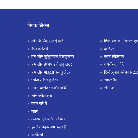
क्विक लिंक्स
लोन के लिए एप्लाई करें
शिकायतों का निवारण-एक्स
कैलकुलेटर्स
करियर
होम लोन पूर्वभुगतान कैलकुलेटर
ब्रांच लोकेशन
होम लोन ईएमआई कैलकुलेटर
गोपनीयता नीति
होम लोन पात्रता कैलकुलेटर
रिज़ॉल्यूशन फ्रेमवर्क 2.0
एपीआर कैलकुलेटर
साइट मैप
अपना क्रेडिट स्कोर जांचें
संसाधन
लोन प्रोडक्ट्स
हमारे बारे में
ब्लॉग
अक्सर पूछे जाने वाले प्रश्न
हमारे ग्राहक क्या कहते हैं
सरफेसी