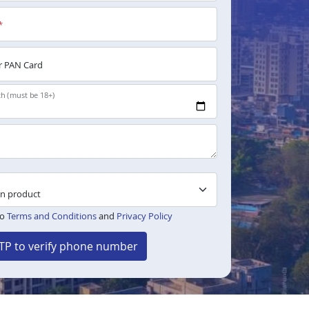
*
 PAN Card
th (must be 18+)
to
Terms and Conditions
and
Privacy Policy
TP to verify phone number