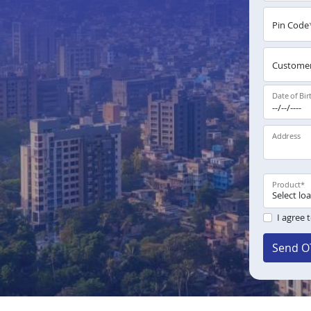
Pin Code
Customer
Date of Bir
Address
Product
*
I agree 
Send O