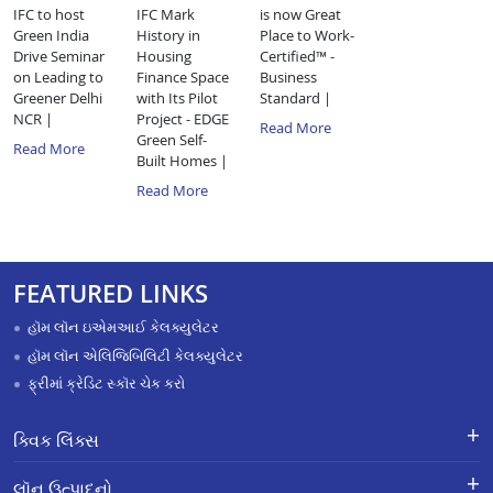
IFC to host
IFC Mark
is now Great
Green India
History in
Place to Work-
Drive Seminar
Housing
Certified™ -
on Leading to
Finance Space
Business
Greener Delhi
with Its Pilot
Standard |
NCR |
Project - EDGE
Read More
Green Self-
Read More
Built Homes |
Read More
FEATURED LINKS
હૉમ લૉન ઇએમઆઈ કેલક્યુલેટર
હૉમ લૉન એલિજિબિલિટી કેલક્યુલેટર
ફ્રીમાં ક્રેડિટ સ્કૉર ચેક કરો
ક્વિક લિંક્સ
લૉન માટે અરજી કરો
ફરિયાદોનું નિવારણ - એક્સ-ગ્રેશિયા
લૉન ઉત્પાદનો