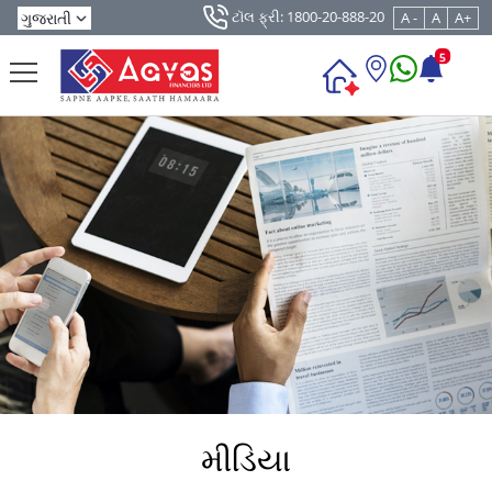
ટૉલ ફ્રી: 1800-20-888-20
A -
A
A+
5
મીડિયા