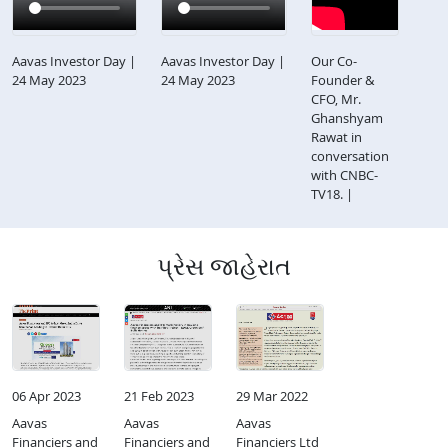
Aavas Investor Day |
Aavas Investor Day |
Our Co-
24 May 2023
24 May 2023
Founder &
CFO, Mr.
Ghanshyam
Rawat in
conversation
with CNBC-
TV18. |
પ્રેસ જાહેરાત
06 Apr 2023
21 Feb 2023
29 Mar 2022
Aavas
Aavas
Aavas
Financiers and
Financiers and
Financiers Ltd