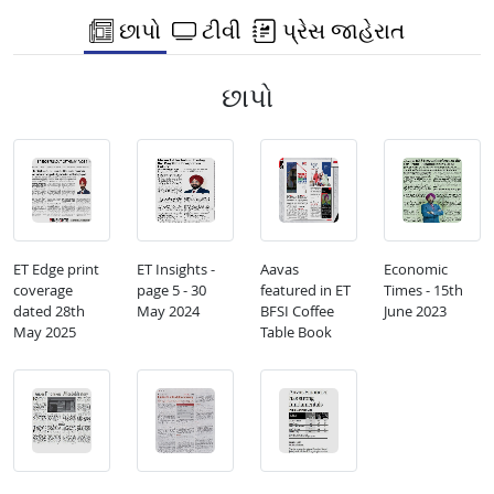
છાપો
ટીવી
પ્રેસ જાહેરાત
છાપો
ET Edge print
ET Insights -
Aavas
Economic
coverage
page 5 - 30
featured in ET
Times - 15th
dated 28th
May 2024
BFSI Coffee
June 2023
May 2025
Table Book