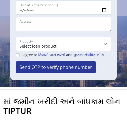
Date of Birth (must be 18+)
Address
Product
*
I agree to
નિયમો અને શરતો
and
ગુપ્તતા સંબંધિત નીતિ
Send OTP to verify phone number
માં જમીન ખરીદી અને બાંધકામ લોન
TIPTUR