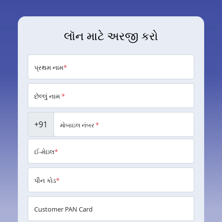
લૉન માટે અરજી કરો
પ્રથમ નામ
*
છેલ્લું નામ
*
+91
મોબાઇલ નંબર
*
ઈ-મેઇલ
*
પીન કોડ
*
Customer PAN Card