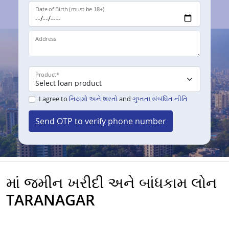
Date of Birth (must be 18+)
Address
Product
*
I agree to
નિયમો અને શરતો
and
ગુપ્તતા સંબંધિત નીતિ
Send OTP to verify phone number
માં જમીન ખરીદી અને બાંધકામ લોન
TARANAGAR