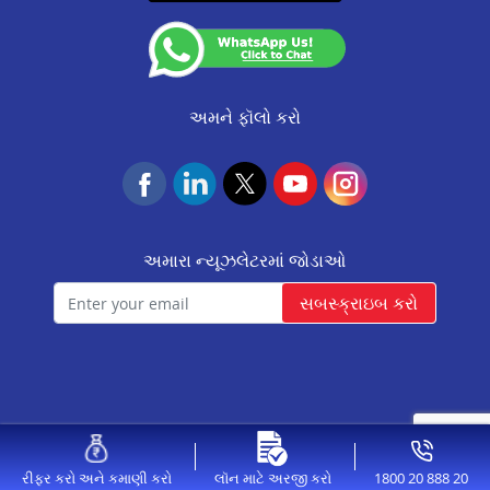
CA0537
આવાસ ફાઉન્ડેશન
Resource
નિયમો અને શરતો
(Valid till 07-Dec-2026)
Update KYC
NACH Mandate Process
Insurance Services
અમને ફૉલો કરો
અમારા ન્યૂઝલેટરમાં જોડાઓ
સબસ્ક્રાઇબ કરો
© 2026 Aavas Financiers Ltd, All Rights Reserved.
1800 20 888 20
રીફર કરો અને કમાણી કરો
લૉન માટે અરજી કરો