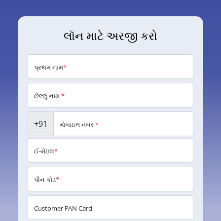
લૉન માટે અરજી કરો
પ્રથમ નામ
*
છેલ્લું નામ
*
+91
મોબાઇલ નંબર
*
ઈ-મેઇલ
*
પીન કોડ
*
Customer PAN Card