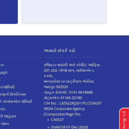
અમારો સંપર્ક કરો
િકા
રજિસ્ટર થયેલી અને કૉર્પોરેટ ઑફિસ:
201-202, બીજો માળ, સાઉથએન્ડ
િડ્યૂલ
સ્ક્વેર,
C
માનસરોવર ઇન્ડસ્ટ્રીયલ એરીયા,
જયપુર-302020
્ઝન/પૉલિસી
ગ્રાહક સેવાઓ :
0141-6618888
.
ારણની મિકેનિઝમ
વૉટ્સએપ:
91166-32180
અને એએમએલ પૉલિસી
CIN No. : L65922RJ2011PLC034297
IRDAI Corporate Agency
 કૉડ
લૉન માટે અરજી કરો
(Composite) Regn No.
ેની જાહેરાત
CA0537
્ડેશન
(Valid till 07-Dec-2026)