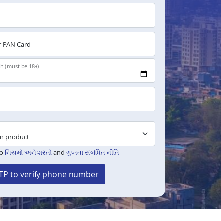
 PAN Card
th (must be 18+)
to
નિયમો અને શરતો
and
ગુપ્તતા સંબંધિત નીતિ
TP to verify phone number