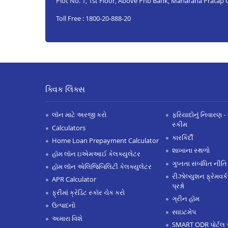
Plot No. 1, 1st Floor, Above Pnb Bank, Maharana Pratap
Toll Free : 1800-20-888-20
ક્વિક લિંક્સ
લૉન માટે અરજી કરો
ફરિયાદોનું નિવારણ - 
સ્કીમ
Calculators
કારકિર્દી
Home Loan Prepayment Calculator
શાખાના સ્થળો
હૉમ લૉન ઇએમઆઈ કેલક્યુલેટર
ગુપ્તતા સંબંધિત નીતિ
હૉમ લૉન એલિજિબિલિટી કેલક્યુલેટર
રીઝોલ્યુશન ફ્રેમવર્ક
APR Calculator
પ્રશ્નો
ફ્રીમાં ક્રેડિટ સ્કૉર ચેક કરો
ગ્રીન હૉમ
ઉત્પાદનો
સાઇટમેપ
અમારા વિશે
SMART ODR પોર્ટલ 