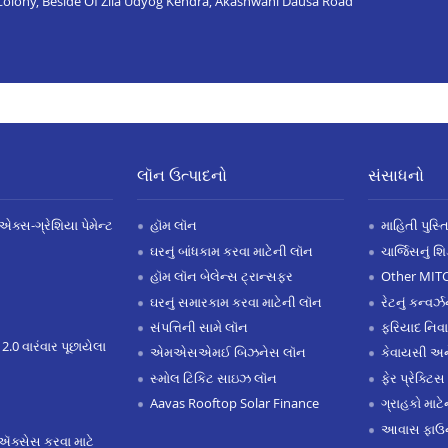
 Colony, Beside Of Zila Udyog Kendra, Akashwani Dausa Road
લૉન ઉત્પાદનો
સંસાધનો
એક્સ-ગ્રેશિયા પેમેન્ટ
હૉમ લૉન
માહિતી પુસ્ત
ઘરનું બાંધકામ કરવા માટેની લૉન
ચાર્જિસનું શ
હૉમ લૉન બેલેન્સ ટ્રાન્સફર
Other MIT
ઘરનું સમારકામ કરવા માટેની લૉન
રેટનું કન્વર
સંપત્તિની સામે લૉન
ફરિયાદ નિવ
 2.0 વારંવાર પૂછાયેલા
એમએસએમઈ બિઝનેસ લૉન
કેવાયસી 
સ્મોલ ટિકિટ સાઇઝ લૉન
ફેર પ્રેક્ટિસ
Aavas Rooftop Solar Finance
ગ્રાહકો માટ
આવાસ ફાઉન
ઍક્સેસ કરવા માટે