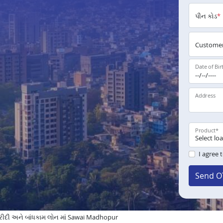
પીન કોડ
*
Customer
Date of Bir
Address
Product
*
I agree 
Send O
ીદી અને બાંધકામ લોન માં Sawai Madhopur