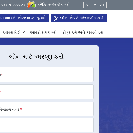
ક્રેડિટ સ્કૉર ચેક કરો
 1800-20-888-20
A -
A
A+
મઆઈને ઓનલાઇન ચૂકવો
લૉન એપને ડાઉનલૉડ કરો
અમારા વિશે
અમારો સંપર્ક કરો
રીફર કરો અને કમાણી કરો
લૉન માટે અરજી કરો
મ
*
*
મોબાઇલ નંબર
*