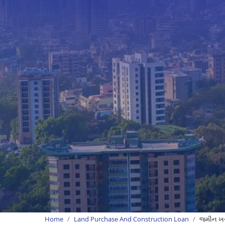
Home
Land Purchase And Construction Loan
જમીન ખર