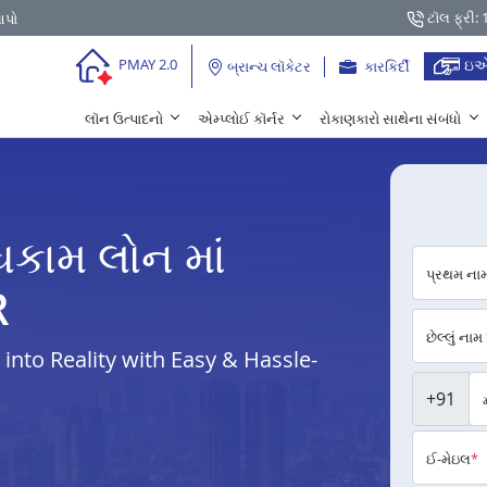
ટૉલ ફ્રી:
આપો
ઇએ
PMAY 2.0
બ્રાન્ચ લૉકેટર
કારકિર્દી
લૉન ઉત્પાદનો
એમ્પ્લોઈ કૉર્નર
રોકાણકારો સાથેના સંબંધો
ધકામ લોન માં
પ્રથમ ના
R
છેલ્લું નામ
nto Reality with Easy & Hassle-
+91
ઈ-મેઇલ
*